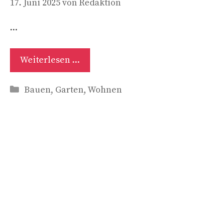
17. Juni 2025
von
Redaktion
…
Weiterlesen …
Kategorien
Bauen
,
Garten
,
Wohnen