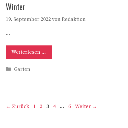
Winter
19. September 2022
von
Redaktion
…
Weiterlesen …
Kategorien
Garten
Seite
Seite
Seite
Seite
Seite
←
Zurück
1
2
3
4
…
6
Weiter
→