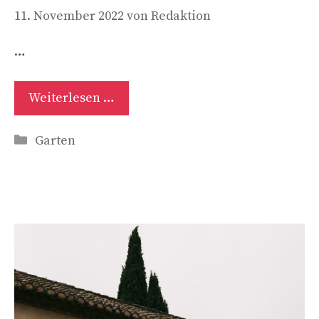
11. November 2022
von
Redaktion
…
Weiterlesen …
Kategorien
Garten