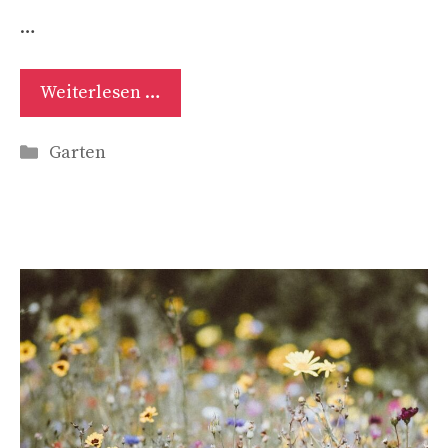
…
Weiterlesen …
Kategorien
Garten