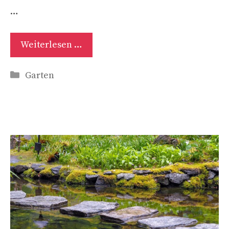
…
Weiterlesen …
Kategorien
Garten