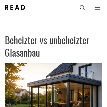
Zum
Me
Inhalt
springen
Beheizter vs unbeheizter
Glasanbau