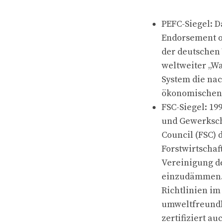
PEFC-Siegel: D
Endorsement of
der deutschen 
weltweiter „W
System die na
ökonomischen,
FSC-Siegel: 1
und Gewerkscha
Council (FSC) 
Forstwirtschaf
Vereinigung d
einzudämmen. F
Richtlinien im
umweltfreundl
zertifiziert a