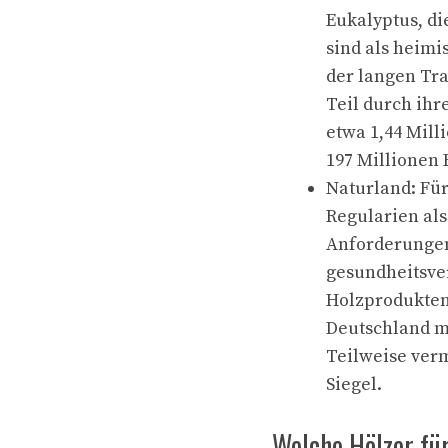
Eukalyptus, di
sind als heimi
der langen Tra
Teil durch ihr
etwa 1,44 Mill
197 Millionen 
Naturland: Für
Regularien als
Anforderungen
gesundheitsve
Holzprodukten.
Deutschland me
Teilweise verm
Siegel.
Welche Hölzer fü