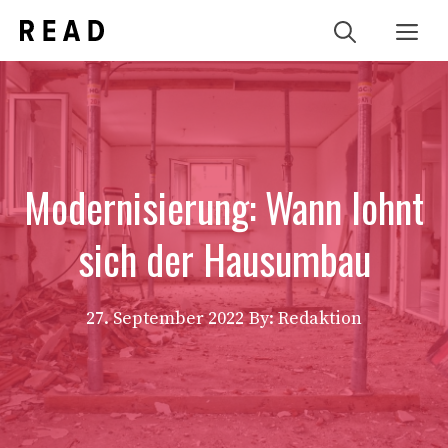
Zum
Me
Inhalt
springen
Modernisierung: Wann lohnt
sich der Hausumbau
27. September 2022
By: Redaktion