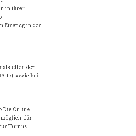
n in ihrer
o-
m Einstieg in den
nalstellen der
MA 17) sowie bei
 Die Online-
 möglich: für
, für Turnus