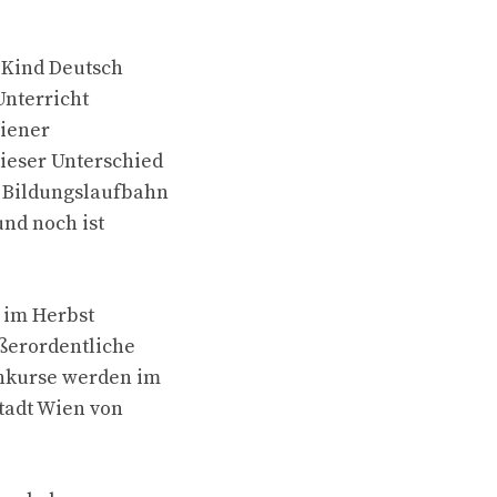
 Kind Deutsch
Unterricht
iener
ieser Unterschied
e Bildungslaufbahn
und noch ist
e im Herbst
ußerordentliche
hkurse werden im
Stadt Wien von