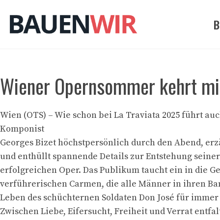
Zum
Inhalt
B
springen
Wiener Opernsommer kehrt mit
Wien (OTS) – Wie schon bei La Traviata 2025 führt au
Komponist
Georges Bizet höchstpersönlich durch den Abend, erz
und enthüllt spannende Details zur Entstehung seiner
erfolgreichen Oper. Das Publikum taucht ein in die G
verführerischen Carmen, die alle Männer in ihren Ba
Leben des schüchternen Soldaten Don José für immer
Zwischen Liebe, Eifersucht, Freiheit und Verrat entfalt