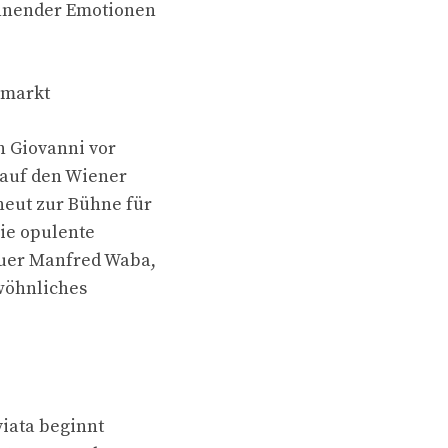
ennender Emotionen
umarkt
 Giovanni vor
 auf den Wiener
eut zur Bühne für
Die opulente
auer Manfred Waba,
wöhnliches
iata beginnt