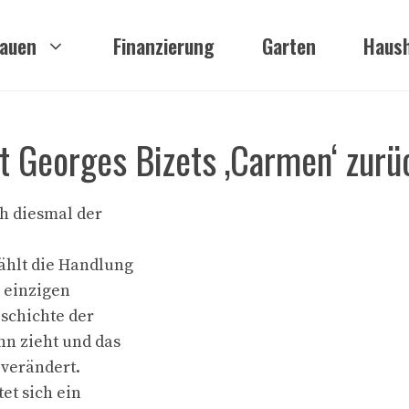
auen
Finanzierung
Garten
Haush
 Georges Bizets ‚Carmen‘ zurü
ch diesmal der
ählt die Handlung
 einzigen
eschichte der
nn zieht und das
 verändert.
et sich ein