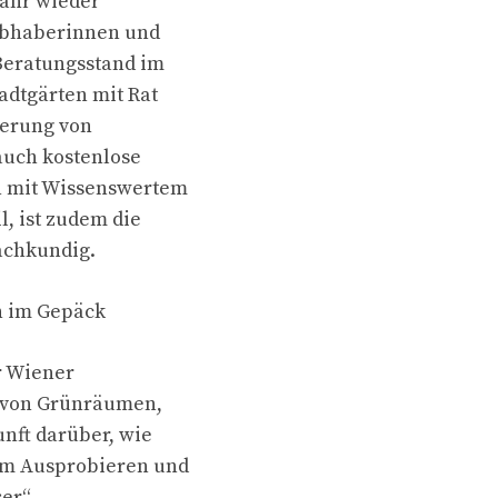
Jahr wieder
iebhaberinnen und
 Beratungsstand im
adtgärten mit Rat
derung von
auch kostenlose
n mit Wissenswertem
l, ist zudem die
achkundig.
en im Gepäck
r Wiener
g von Grünräumen,
nft darüber, wie
um Ausprobieren und
er“,