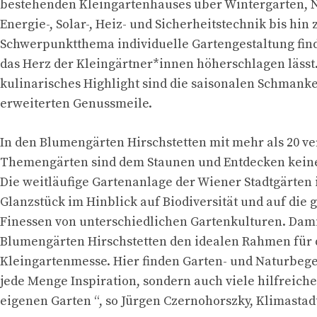
bestehenden Kleingartenhauses über Wintergärten, N
Energie-, Solar-, Heiz- und Sicherheitstechnik bis hin
Schwerpunktthema individuelle Gartengestaltung finde
das Herz der Kleingärtner*innen höherschlagen lässt.
kulinarisches Highlight sind die saisonalen Schmanke
erweiterten Genussmeile.
In den Blumengärten Hirschstetten mit mehr als 20 v
Themengärten sind dem Staunen und Entdecken keine 
Die weitläufige Gartenanlage der Wiener Stadtgärten 
Glanzstück im Hinblick auf Biodiversität und auf die 
Finessen von unterschiedlichen Gartenkulturen. Dami
Blumengärten Hirschstetten den idealen Rahmen für 
Kleingartenmesse. Hier finden Garten- und Naturbegei
jede Menge Inspiration, sondern auch viele hilfreiche
eigenen Garten “, so Jürgen Czernohorszky, Klimastadt