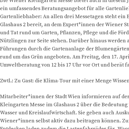
Die Wiener Kleingarten Messe bietet auch in diesem 
ein umfassendes Beratungsangebot für alle Gartenl
Gartenliebhaber: An allen drei Messetagen steht ein
Glashaus 2 bereit, an dem Expert*innen der Wiener St
und Tat rund um Garten, Pflanzen, Pflege und die För
Nützlingen zur Seite stehen. Darüber hinaus werden 
Führungen durch die Gartenanlage der Blumengärte
rund um das Grün angeboten. Am Freitag, den 17. Apri
Umweltberatung von 12 bis 17 Uhr vor Ort und berät f
Zwtl.: Zu Gast: die Klima-Tour mit einer Menge Wiss
Mitarbeiter*innen der Stadt Wien informieren auf de
Kleingarten Messe im Glashaus 2 über die Bedeutun
Wasser und Kreislaufwirtschaft. Sie geben auch Ausku
Wiener*innen selbst aktiv dazu beitragen können. Z
Entdecken laden zudem die Lastenfahrräder für „Wass