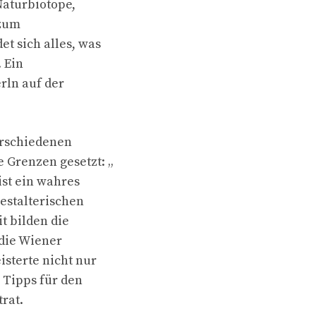
aturbiotope,
 zum
t sich alles, was
 Ein
rln auf der
erschiedenen
Grenzen gesetzt: „
ist ein wahres
gestalterischen
t bilden die
die Wiener
sterte nicht nur
 Tipps für den
rat.