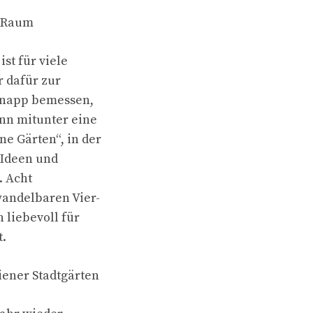
m Raum
st für viele
 dafür zur
 knapp bemessen,
nn mitunter eine
e Gärten“, in der
 Ideen und
. Acht
wandelbaren Vier-
 liebevoll für
t.
iener Stadtgärten