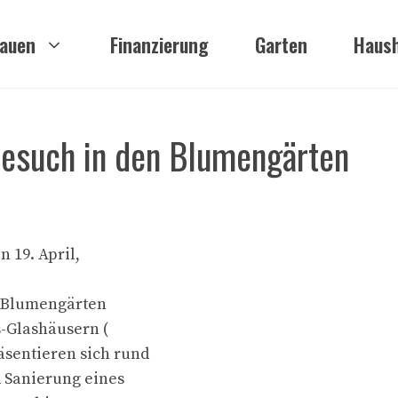
auen
Finanzierung
Garten
Haush
Besuch in den Blumengärten
n 19. April,
n Blumengärten
s-Glashäusern (
sentieren sich rund
d Sanierung eines