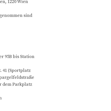
ten, 1220 Wien
usgenommen sind
r 95B bis Station
 41 (Sportplatz
Spargelfeldstraße
r dem Parkplatz
n