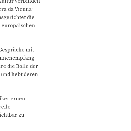
 Kultur verbinden
ra da Vienna‘
usgerichtet die
en europäischen
Gespräche mit
r*innenempfang
re die Rolle der
 und hebt deren
iker erneut
relle
ichtbar zu