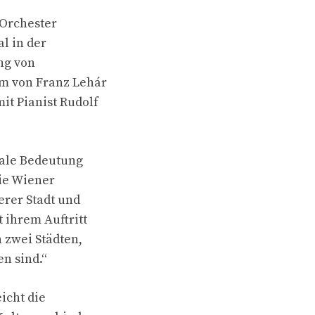
 Orchester
l in der
ng von
em von Franz Lehár
t Pianist Rudolf
nale Bedeutung
Die Wiener
erer Stadt und
 ihrem Auftritt
n zwei Städten,
n sind.“
icht die