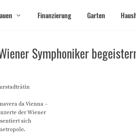
auen
Finanzierung
Garten
Haush
: Wiener Symphoniker begeistern
urstadträtin
mavera da Vienna –
onzerte der Wiener
sentiert sich
metropole.