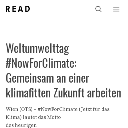
Zum
Me
Inhalt
springen
Weltumwelttag
#NowForClimate:
Gemeinsam an einer
klimafitten Zukunft arbeiten
Wien (OTS) – #NowForClimate (Jetzt für das
Klima) lautet das Motto
des heurigen