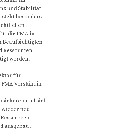
z und Stabilität
 steht besonders
ichtlichen
für die FMA in
 Beaufsichtigten
nd Ressourcen
tigt werden.
ektor für
o FMA-Vorständin
nsicheren und sich
r wieder neu
, Ressourcen
nd ausgebaut