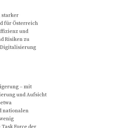
 starker
d für Österreich
Effizienz und
d Risiken zu
 Digitalisierung
igerung – mit
ierung und Aufsicht
 etwa
d nationalen
 wenig
Task Force der