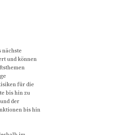
s nächste
iert und können
nftsthemen
ige
isiken für die
e bis hin zu
 und der
nktionen bis hin
deshalb im