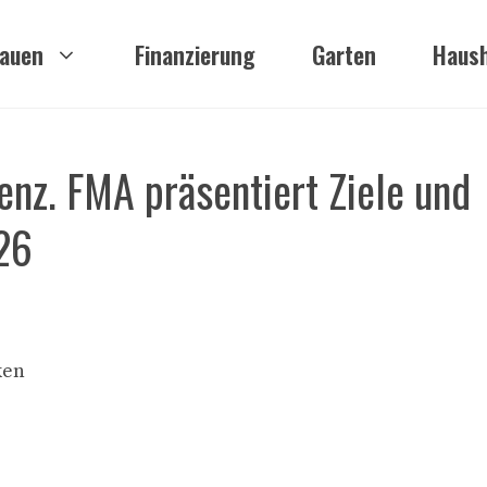
auen
Finanzierung
Garten
Haush
enz. FMA präsentiert Ziele und
26
ken