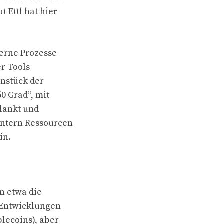
 Ettl hat hier
terne Prozesse
er Tools
rnstück der
0 Grad“, mit
hlankt und
intern Ressourcen
in.
en etwa die
 Entwicklungen
blecoins), aber