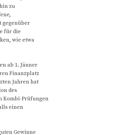
hin zu
fene,
rt gegenüber
e für die
iken, wie etwa
en ab 1. Jänner
ren Finanzplatz
tzten Jahren hat
ion des
ten Kombi-Prüfungen
lls einen
 guten Gewinne