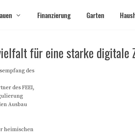
auen
Finanzierung
Garten
Haush
lfalt für eine starke digitale 
resempfang des
tner des FEEI,
gulierung
den Ausbau
er heimischen