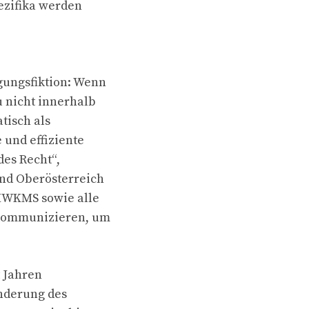
ezifika werden
gungsfiktion: Wenn
 nicht innerhalb
tisch als
 und effiziente
des Recht“,
and Oberösterreich
MWKMS sowie alle
 kommunizieren, um
 Jahren
nderung des