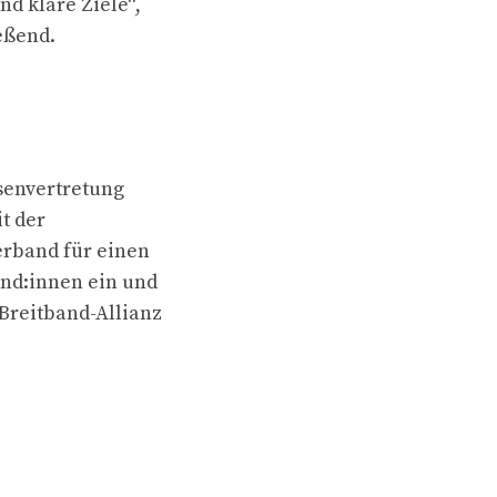
nd klare Ziele“,
eßend.
ssenvertretung
t der
erband für einen
nd:innen ein und
Breitband-Allianz