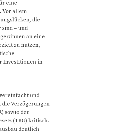
für eine
. Vor allem
gungslücken, die
v sind – und
ger:innen an eine
zielt zu nutzen,
tische
 Investitionen in
vereinfacht und
t die Verzögerungen
A) sowie den
tz (TKG) kritisch.
dausbau deutlich