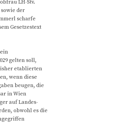
bfrau LH-Stv.
 sowie der
ammerl scharfe
esem Gesetzestext
 ein
29 gelten soll,
sher etablierten
ßen, wenn diese
gaben beugen, die
sar in Wien
ger auf Landes-
rden, obwohl es die
ngegriffen