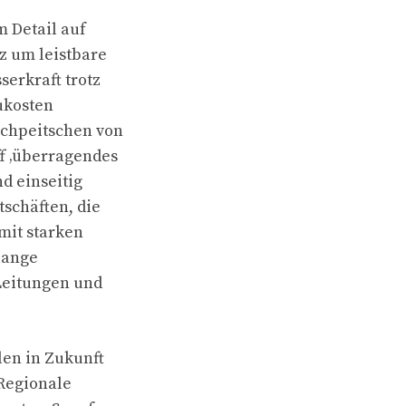
m Detail auf
z um leistbare
serkraft trotz
ukosten
rchpeitschen von
f ‚überragendes
d einseitig
tschäften, die
mit starken
lange
 Leitungen und
len in Zukunft
Regionale