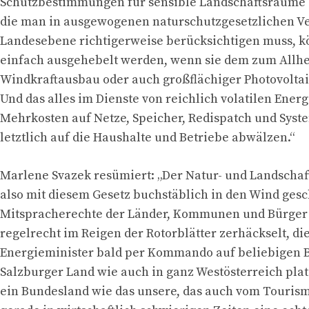
Schutzbestimmungen für sensible Landschaftsräume –
die man in ausgewogenen naturschutzgesetzlichen V
Landesebene richtigerweise berücksichtigen muss, k
einfach ausgehebelt werden, wenn sie dem zum Allhei
Windkraftausbau oder auch großflächiger Photovolta
Und das alles im Dienste von reichlich volatilen Energ
Mehrkosten auf Netze, Speicher, Redispatch und Syste
letztlich auf die Haushalte und Betriebe abwälzen.“
Marlene Svazek resümiert: „Der Natur- und Landschaf
also mit diesem Gesetz buchstäblich in den Wind ges
Mitspracherechte der Länder, Kommunen und Bürger 
regelrecht im Reigen der Rotorblätter zerhäckselt, di
Energieminister bald per Kommando auf beliebigen 
Salzburger Land wie auch in ganz Westösterreich plat
ein Bundesland wie das unsere, das auch vom Tourismu