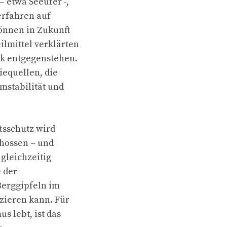
 etwa Seeufer -,
erfahren auf
önnen in Zukunft
lmittel verklärten
ik entgegenstehen.
iequellen, die
mstabilität und
tsschutz wird
chossen – und
gleichzeitig
e der
Berggipfeln im
zieren kann. Für
s lebt, ist das