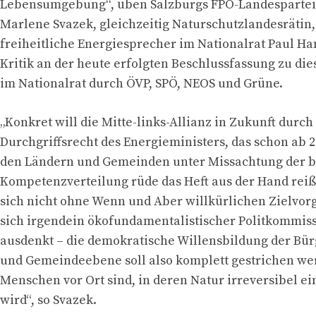
Lebensumgebung“, üben Salzburgs FPÖ-Landesparteio
Marlene Svazek, gleichzeitig Naturschutzlandesrätin,
freiheitliche Energiesprecher im Nationalrat Paul H
Kritik an der heute erfolgten Beschlussfassung zu di
im Nationalrat durch ÖVP, SPÖ, NEOS und Grüne.
„Konkret will die Mitte-links-Allianz in Zukunft durch
Durchgriffsrecht des Energieministers, das schon ab 20
den Ländern und Gemeinden unter Missachtung der bi
Kompetenzverteilung rüde das Heft aus der Hand rei
sich nicht ohne Wenn und Aber willkürlichen Zielvor
sich irgendein ökofundamentalistischer Politkommis
ausdenkt – die demokratische Willensbildung der Bür
und Gemeindeebene soll also komplett gestrichen we
Menschen vor Ort sind, in deren Natur irreversibel ei
wird“, so Svazek.