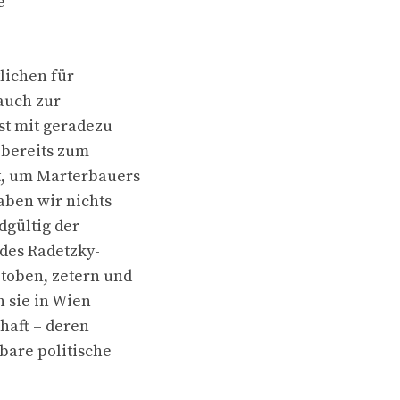
e
lichen für
 auch zur
st mit geradezu
 bereits zum
t, um Marterbauers
aben wir nichts
dgültig der
des Radetzky-
toben, zetern und
 sie in Wien
haft – deren
bare politische