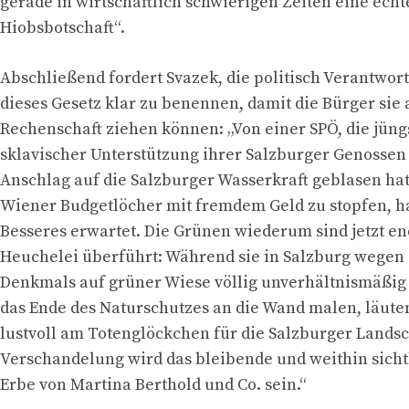
gerade in wirtschaftlich schwierigen Zeiten eine echt
Hiobsbotschaft“.
Abschließend fordert Svazek, die politisch Verantwort
dieses Gesetz klar zu benennen, damit die Bürger sie
Rechenschaft ziehen können: „Von einer SPÖ, die jüng
sklavischer Unterstützung ihrer Salzburger Genossen
Anschlag auf die Salzburger Wasserkraft geblasen ha
Wiener Budgetlöcher mit fremdem Geld zu stopfen, h
Besseres erwartet. Die Grünen wiederum sind jetzt en
Heuchelei überführt: Während sie in Salzburg wegen 
Denkmals auf grüner Wiese völlig unverhältnismäßig 
das Ende des Naturschutzes an die Wand malen, läuten
lustvoll am Totenglöckchen für die Salzburger Landsc
Verschandelung wird das bleibende und weithin sicht
Erbe von Martina Berthold und Co. sein.“