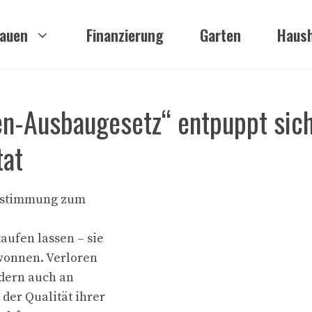
auen
Finanzierung
Garten
Haush
n-Ausbaugesetz“ entpuppt sich
tat
Zustimmung zum
aufen lassen – sie
ewonnen. Verloren
ndern auch an
der Qualität ihrer