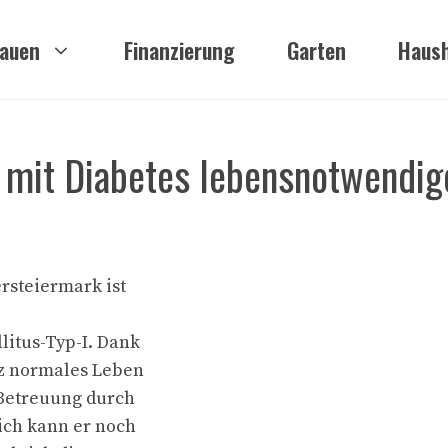
auen
Finanzierung
Garten
Haush
 mit Diabetes lebensnotwendig
ersteiermark ist
litus-Typ-I. Dank
nz normales Leben
 Betreuung durch
ich kann er noch