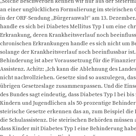
„Solche Beschwerden kennen wir nur aus der Steierma
an einer unglücklichen Formulierung im steirischen G
in der ORF-Sendung „Bürgeranwalt“ am 13. Dezember.
handle es sich bei Diabetes Mellitus Typ I um eine ch
Erkrankung, deren Krankheitsverlauf noch beeinfluss
chronischen Erkrankungen handle es sich nicht um 
solange der Krankheitsverlauf noch beeinflussbar ist.
Behinderung ist aber Voraussetzung für die Finanzie
Assistenz. Achitz: „Ich kann die Ablehnung des Lande
nicht nachvollziehen. Gesetze sind so auszulegen, dass
übrigen Gesetzeslage zusammenpassen. Und die Ein
des Bundes sagt eindeutig, dass Diabetes Typ I bei bis
Kindern und Jugendlichen als 50-prozentige Behinder
steirische Gesetze erkennen das an, zum Beispiel die
die Schulassistenz. Die steirischen Behörden müssen 
dass Kinder mit Diabetes Typ I eine Behinderung hab