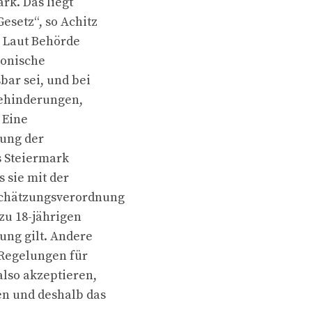
rk. Das liegt
esetz“, so Achitz
 Laut Behörde
ronische
bar sei, und bei
Behinderungen,
 Eine
rung der
s Steiermark
 sie mit der
schätzungsverordnung
 zu 18-jährigen
ung gilt. Andere
 Regelungen für
also akzeptieren,
en und deshalb das