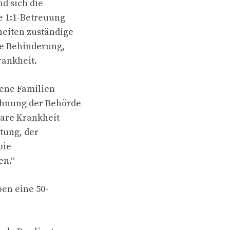
nd sich die
e 1:1-Betreuung
eiten zuständige
ne Behinderung,
rankheit.
fene Familien
ehnung der Behörde
bare Krankheit
ptung, der
pie
en.“
ben eine 50-