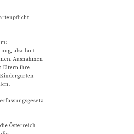
rtenpflicht
am:
ung, also laut
innen. Ausnahmen
 Eltern ihre
 Kindergarten
len.
erfassungsgesetz
die Österreich
 die