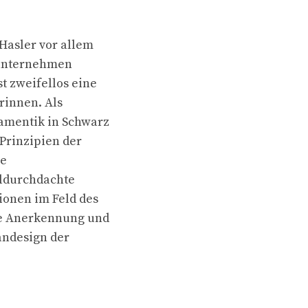
Hasler vor allem
sunternehmen
t zweifellos eine
rinnen. Als
namentik in Schwarz
Prinzipien der
ie
hldurchdachte
ionen im Feld des
te Anerkennung und
andesign der