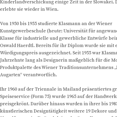
Kinderlandverschickung einige Zeit in der Slowakei.
erlebte sie wieder in Wien.
Von 1950 bis 1955 studierte Klasmann an der Wiener
Kunstgewerbeschule (heute: Universität für angewand
Klasse für industrielle und gewerbliche Entwürfe be
Oswald Haerdtl. Bereits für ihr Diplom wurde sie mit
Würdigungspreis ausgezeichnet. Seit 1955 war Klas
Jahrzehnte lang als Designerin maßgeblich für die M
Produktpalette des Wiener Traditionsunternehmens 
Augarten“ verantwortlich.
Ihr 1960 auf der Triennale in Mailand präsentiertes g
Speiseservice (Form 75) wurde 1965 auf der Handwe
preisgekrönt. Darüber hinaus wurden in ihrer bis 19
künstlerischen Designtätigkeit weitere 19 Dekore und