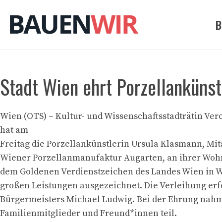
Zum
Inhalt
B
springen
Stadt Wien ehrt Porzellanküns
Wien (OTS) – Kultur- und Wissenschaftsstadträtin Ve
hat am
Freitag die Porzellankünstlerin Ursula Klasmann, Mit
Wiener Porzellanmanufaktur Augarten, an ihrer Woh
dem Goldenen Verdienstzeichen des Landes Wien in 
großen Leistungen ausgezeichnet. Die Verleihung er
Bürgermeisters Michael Ludwig. Bei der Ehrung nah
Familienmitglieder und Freund*innen teil.