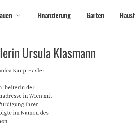
auen
Finanzierung
Garten
Haush
tlerin Ursula Klasmann
ronica Kaup-Hasler
arbeiterin der
nadresse in Wien mit
Würdigung ihrer
folgte im Namen des
men