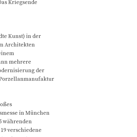
 Das Kriegsende
te Kunst) in der
im Architekten
 einem
mann mehrere
odernisierung der
„Porzellanmanufaktur
roßes
rksmesse in München
85 währenden
 19 verschiedene