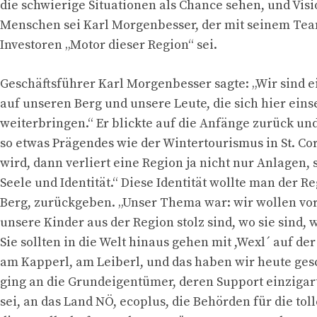
die schwierige Situationen als Chance sehen, und Visi
Menschen sei Karl Morgenbesser, der mit seinem Te
Investoren „Motor dieser Region“ sei.
Geschäftsführer Karl Morgenbesser sagte: „Wir sind e
auf unseren Berg und unsere Leute, die sich hier ein
weiterbringen.“ Er blickte auf die Anfänge zurück un
so etwas Prägendes wie der Wintertourismus in St. C
wird, dann verliert eine Region ja nicht nur Anlagen,
Seele und Identität.“ Diese Identität wollte man der R
Berg, zurückgeben. „Unser Thema war: wir wollen vor
unsere Kinder aus der Region stolz sind, wo sie sind, w
Sie sollten in die Welt hinaus gehen mit ,Wexl´ auf der
am Kapperl, am Leiberl, und das haben wir heute gesc
ging an die Grundeigentümer, deren Support einzigart
sei, an das Land NÖ, ecoplus, die Behörden für die tol