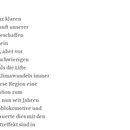
nz klaren
unft unserer
geschaffen
„ein
, aber vor
 schwierigen
s die Lifte
 Klimawandels immer
ese Region eine
ation zum
 nun seit Jahren
Joblokomotive und
uerte dies mit den
zeffekt sind in