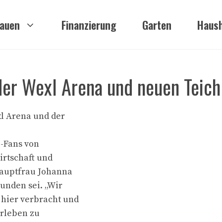
auen
Finanzierung
Garten
Haush
der Wexl Arena und neuen Teichl
xl Arena und der
e-Fans von
Wirtschaft und
hauptfrau Johanna
bunden sei. „Wir
hier verbracht und
erleben zu