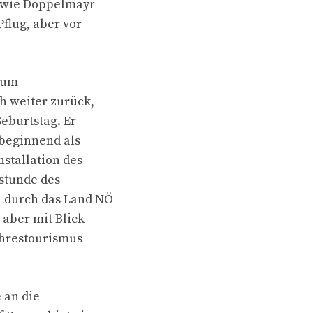
n wie Doppelmayr
flug, aber vor
zum
h weiter zurück,
eburtstag. Er
 beginnend als
stallation des
sstunde des
n durch das Land NÖ
 aber mit Blick
ahrestourismus
 an die