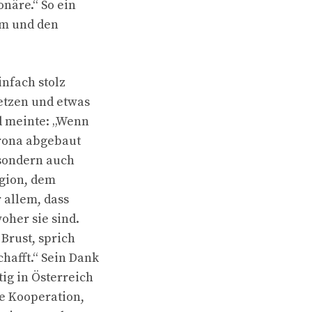
onäre.“ So ein
am und den
infach stolz
setzen und etwas
d meinte: „Wenn
orona abgebaut
 sondern auch
egion, dem
 allem, dass
oher sie sind.
 Brust, sprich
hafft.“ Sein Dank
ig in Österreich
le Kooperation,