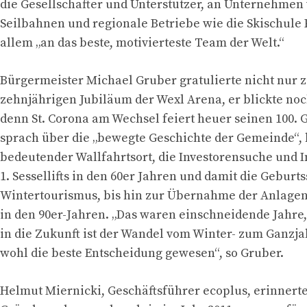
die Gesellschafter und Unterstützer, an Unternehme
Seilbahnen und regionale Betriebe wie die Skischule P
allem „an das beste, motivierteste Team der Welt.“
Bürgermeister Michael Gruber gratulierte nicht nur 
zehnjährigen Jubiläum der Wexl Arena, er blickte noc
denn St. Corona am Wechsel feiert heuer seinen 100. G
sprach über die „bewegte Geschichte der Gemeinde“,
bedeutender Wallfahrtsort, die Investorensuche und In
1. Sessellifts in den 60er Jahren und damit die Geburt
Wintertourismus, bis hin zur Übernahme der Anlage
in den 90er-Jahren. „Das waren einschneidende Jahre,
in die Zukunft ist der Wandel vom Winter- zum Ganzj
wohl die beste Entscheidung gewesen“, so Gruber.
Helmut Miernicki, Geschäftsführer ecoplus, erinnerte