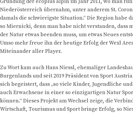
Gründung der ecoplus alpin im Jahr 2011, wo man fün
Niederösterreich übernahm, unter anderem St. Coron
damals die schwierigste Situation.“ Die Region habe d
so Miernicki, denn man habe nicht verstanden, dass
der Natur etwas beenden muss, um etwas Neues entste
Umso mehr freue ihn der heutige Erfolg der Wexl Are
Miteinander aller Player.
Zu Wort kam auch Hans Niessl, ehemaliger Landesh
Burgenlands und seit 2019 Präsident von Sport Austria
sich begeistert, dass „so viele Kinder, Jugendliche und
auch Erwachsene in einer so einzigartigen Natur Spor
können.“ Dieses Projekt am Wechsel zeige, die Verbin
Wirtschaft, Tourismus und Sport bringe Erfolg, so Nies