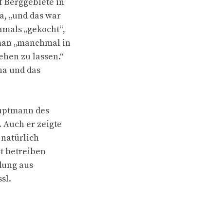
f Berggebiete in
a, „und das war
amals „gekocht“,
 man „manchmal in
hen zu lassen.“
na und das
auptmann des
. Auch er zeigte
 natürlich
t betreiben
dung aus
sl.