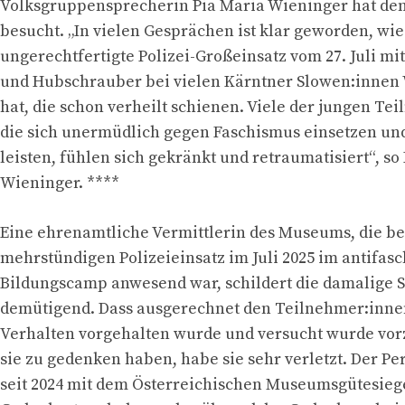
Volksgruppensprecherin Pia Maria Wieninger hat de
besucht. „In vielen Gesprächen ist klar geworden, wie
ungerechtfertigte Polizei-Großeinsatz vom 27. Juli mi
und Hubschrauber bei vielen Kärntner Slowen:innen
hat, die schon verheilt schienen. Viele der jungen Te
die sich unermüdlich gegen Faschismus einsetzen un
leisten, fühlen sich gekränkt und retraumatisiert“, so
Wieninger. ****
Eine ehrenamtliche Vermittlerin des Museums, die b
mehrstündigen Polizeieinsatz im Juli 2025 im antifasc
Bildungscamp anwesend war, schildert die damalige Si
demütigend. Dass ausgerechnet den Teilnehmer:innen
Verhalten vorgehalten wurde und versucht wurde vor
sie zu gedenken haben, habe sie sehr verletzt. Der Pe
seit 2024 mit dem Österreichischen Museumsgütesieg