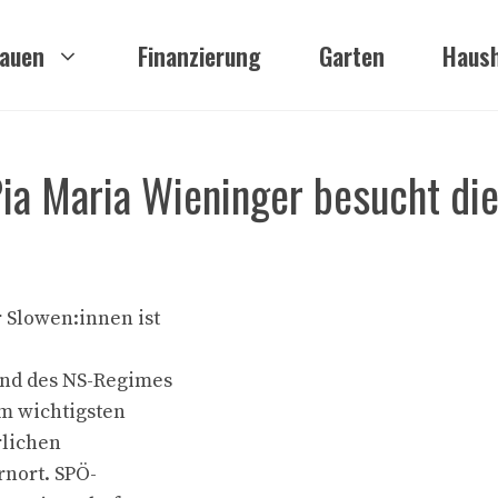
auen
Finanzierung
Garten
Haush
ia Maria Wieninger besucht di
 Slowen:innen ist
end des NS-Regimes
um wichtigsten
rlichen
nort. SPÖ-