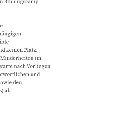
im Bildungscamp
le
bhängigen
ible
d keinen Platz.
d Minderheiten im
warte nach Vorliegen
ntwortlichen und
sowie den
s) ah