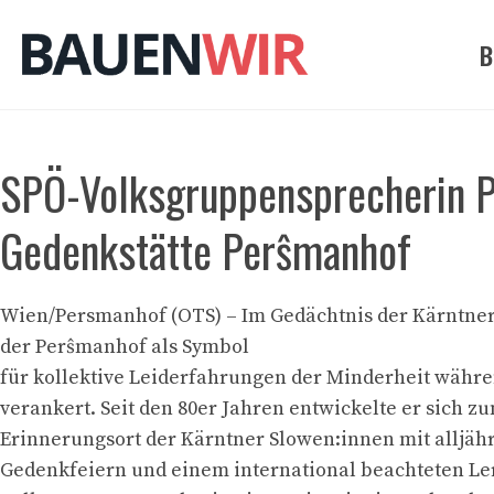
Zum
Inhalt
B
springen
SPÖ-Volksgruppensprecherin P
Gedenkstätte Perŝmanhof
Wien/Persmanhof (OTS) – Im Gedächtnis der Kärntner
der Perŝmanhof als Symbol
für kollektive Leiderfahrungen der Minderheit währ
verankert. Seit den 80er Jahren entwickelte er sich z
Erinnerungsort der Kärntner Slowen:innen mit alljäh
Gedenkfeiern und einem international beachteten Ler