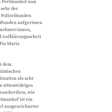
n Perŝmanhof nun
 sehr der
t Polizeihunden
 Wunden aufgerissen
ilnehmer:innen,
d Aufklärungsarbeit
 Pia Maria
ei dem
histischen
tuation als sehr
 sittenwidriges
zuschreiben, wie
rŝmanhof ist ein
el ausgezeichneter