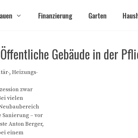
auen
Finanzierung
Garten
Haush
Öffentliche Gebäude in der Pfli
tär-, Heizungs-
ezession zwar
Bei vielen
 Neubaubereich
e Sanierung – vor
ste Anton Berger,
bei einem