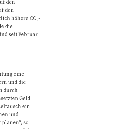
auf den
uf den
tlich höhere CO₂-
de die
ind seit Februar
htung eine
ern und die
m durch
setzten Geld
seltausch ein
nnen und
 planen“, so