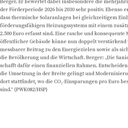
Berger. Er bewertet dabei insbesondere die mehrjähr
der Förderperiode 2026 bis 2030 sehr positiv. Ebenso er
dass thermische Solaranlagen bei gleichzeitigem Ein
förderungsfähigen Heizungssystems mit einem zusät
2.500 Euro erfasst sind. Eine rasche und konsequente
öffentlicher Gebäude könne nun doppelt verstärkend 
messbarer Beitrag zu den Energiezielen sowie als sic
die Bevölkerung und die Wirtschaft. Berger: „Die San
schafft dafür einen finanziellen Rahmen. Entscheidend
die Umsetzung in der Breite gelingt und Modernisie
dort stattfindet, wo die CO₂-Einsparungen pro Euro b
sind.“ (PWK082/HSP)