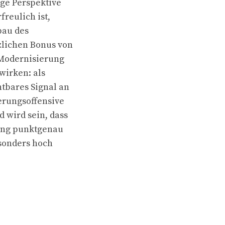
ige Perspektive
freulich ist,
bau des
zlichen Bonus von
 Modernisierung
wirken: als
htbares Signal an
ierungsoffensive
 wird sein, dass
rung punktgenau
esonders hoch