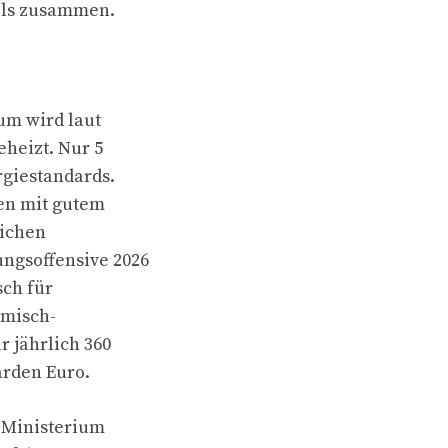
els zusammen.
um wird laut
eheizt. Nur 5
rgiestandards.
den mit gutem
lichen
ungsoffensive 2026
sch für
rmisch-
r jährlich 360
arden Euro.
t Ministerium