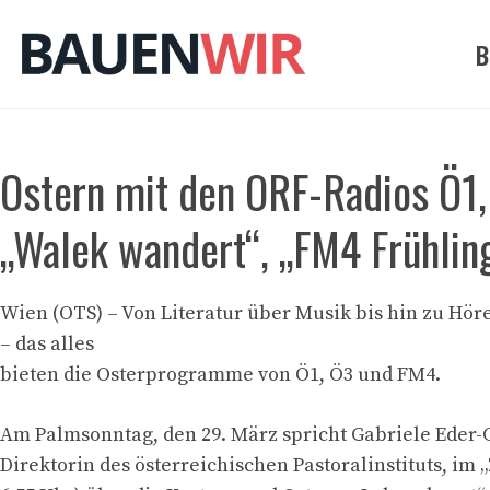
Zum
Inhalt
B
springen
Ostern mit den ORF-Radios Ö1,
„Walek wandert“, „FM4 Frühling
Wien (OTS) – Von Literatur über Musik bis hin zu Hö
– das alles
bieten die Osterprogramme von Ö1, Ö3 und FM4.
Am Palmsonntag, den 29. März spricht Gabriele Eder-
Direktorin des österreichischen Pastoralinstituts, im 