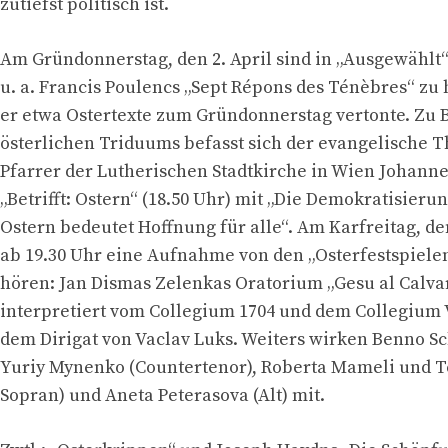
zutiefst politisch ist.
Am Gründonnerstag, den 2. April sind in „Ausgewählt“
u. a. Francis Poulencs „Sept Répons des Ténèbres“ zu
er etwa Ostertexte zum Gründonnerstag vertonte. Zu 
österlichen Triduums befasst sich der evangelische 
Pfarrer der Lutherischen Stadtkirche in Wien Johann
„Betrifft: Ostern“ (18.50 Uhr) mit „Die Demokratisierun
Ostern bedeutet Hoffnung für alle“. Am Karfreitag, den 
ab 19.30 Uhr eine Aufnahme von den „Osterfestspielen
hören: Jan Dismas Zelenkas Oratorium „Gesu al Calva
interpretiert vom Collegium 1704 und dem Collegium 
dem Dirigat von Vaclav Luks. Weiters wirken Benno S
Yuriy Mynenko (Countertenor), Roberta Mameli und T
Sopran) und Aneta Peterasova (Alt) mit.