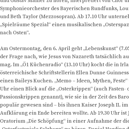
und Gustav Mahler zu hören, interpretiert von Chor u
Symphonieorchester des Bayerischen Rundfunks, Loui
und Beth Taylor (Mezzosopran). Ab 17.10 Uhr untern
„Spielräume Spezial“ einen musikalischen „Osterspaz
nach Osten“.
Am Ostermontag, den 6. April geht „Lebenskunst“ (7.05
der Frage nach, wie Jesus von Nazareth tatsächlich 
mag. Im „Ö1 Küchenradio“ (13.10 Uhr) kocht die in Irl
österreichische Schriftstellerin Ellen Dunne Guinnes
einen Baileys Kuchen. „Memo – Ideen, Mythen, Feste“ w
Uhr einen Blick auf die „Osterkrippen“ (auch Fasten- 
Passionskrippen genannt), wie sie in der Zeit des Bar
populär gewesen sind – bis ihnen Kaiser Joseph II. im
Aufklärung ein Ende bereiten wollte. Ab 19.30 Uhr ist
Oratorium „Die Schöpfung“ in einer Aufnahme der di