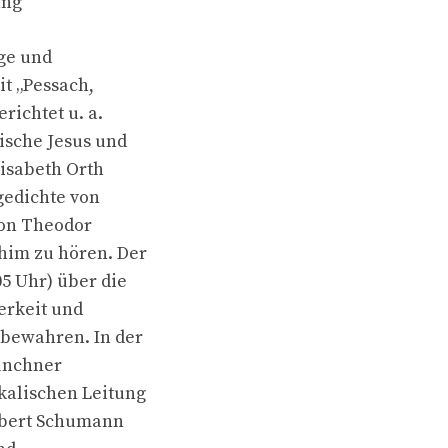
ung“
oge und
it „Pessach,
richtet u. a.
ische Jesus und
lisabeth Orth
gedichte von
von Theodor
chim zu hören. Der
05 Uhr) über die
erkeit und
 bewahren. In der
Münchner
kalischen Leitung
Robert Schumann