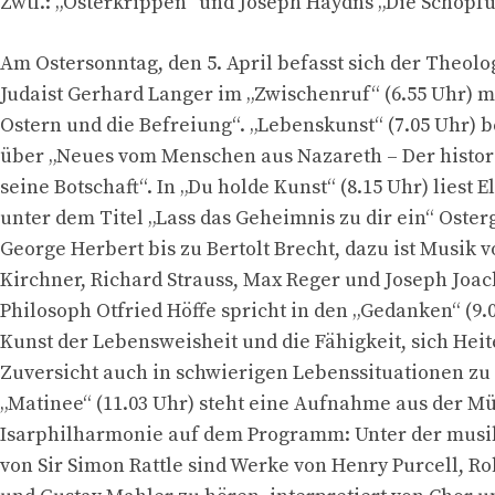
Zwtl.: „Osterkrippen“ und Joseph Haydns „Die Schöpf
Am Ostersonntag, den 5. April befasst sich der Theol
Judaist Gerhard Langer im „Zwischenruf“ (6.55 Uhr) m
Ostern und die Befreiung“. „Lebenskunst“ (7.05 Uhr) be
über „Neues vom Menschen aus Nazareth – Der histor
seine Botschaft“. In „Du holde Kunst“ (8.15 Uhr) liest E
unter dem Titel „Lass das Geheimnis zu dir ein“ Oster
George Herbert bis zu Bertolt Brecht, dazu ist Musik 
Kirchner, Richard Strauss, Max Reger und Joseph Joa
Philosoph Otfried Höffe spricht in den „Gedanken“ (9.
Kunst der Lebensweisheit und die Fähigkeit, sich Heit
Zuversicht auch in schwierigen Lebenssituationen zu
„Matinee“ (11.03 Uhr) steht eine Aufnahme aus der 
Isarphilharmonie auf dem Programm: Unter der musi
von Sir Simon Rattle sind Werke von Henry Purcell, 