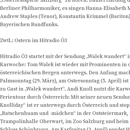
„Osterfestspiele Salzburg“ zu hören. Daniel Harding di
Berliner Philharmoniker, es singen Hanna-Elisabeth M
Andrew Staples (Tenor), Konstantin Krimmel (Bariton)
Bayerischen Rundfunks.
Zwtl.: Ostern im Hitradio Ö3
Hitradio Ö3 startet mit der Sendung „Walek wandert“ i
Karwoche: Tom Walek ist wieder mit Prominenten in 
österreichischen Bergen unterwegs. Den Anfang mach
Palmsonntag (29. März), am Ostersonntag (5. April) is
zu Gast in „Walek wandert“. Andi Knoll nutzt die Karw
Ferientour durch Österreich: Mit seiner neuen Sendu
Knolliday“ ist er unterwegs durch Österreich und stop
„Ratschenbuam und -mädchen“ in der Oststeiermark, 
Trampolinhalle Oberwart, im Zoo Salzburg und beim
Schloss Schönbrunn. Am Karfreitag (3. April) sendet H