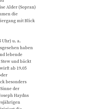
nd
se Alder (Sopran)
ehmen die
iergang mit Blick
 Uhr) u. a.
ausgesehen haben
and lebende
s Stew und bäckt
irft ab 19.05
oder
ock besonders
 Sinne der
 Joseph Haydns
esjährigen