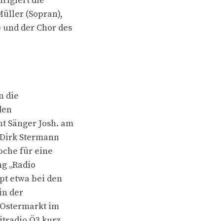
rigiert die
üller (Sopran),
 und der Chor des
n die
den
t Sänger Josh. am
t Dirk Stermann
oche für eine
ng „Radio
pt etwa bei den
in der
 Ostermarkt im
itradio Ö3 kurz