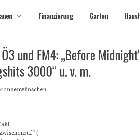
auen
Finanzierung
Garten
Haush
 Ö3 und FM4: „Before Midnight“
shits 3000“ u. v. m.
rer:innenwünschen
Cakl,
„Zwischenruf“ (