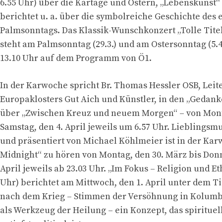
6.55 Uhr) über die Kartage und Ostern, „Lebenskunst“ 
berichtet u. a. über die symbolreiche Geschichte des 
Palmsonntags. Das Klassik-Wunschkonzert „Tolle Titel
steht am Palmsonntag (29.3.) und am Ostersonntag (5.4.
13.10 Uhr auf dem Programm von Ö1.
In der Karwoche spricht Br. Thomas Hessler OSB, Leit
Europaklosters Gut Aich und Künstler, in den „Gedank
über „Zwischen Kreuz und neuem Morgen“ – von Monta
Samstag, den 4. April jeweils um 6.57 Uhr. Lieblings
und präsentiert von Michael Köhlmeier ist in der Kar
Midnight“ zu hören von Montag, den 30. März bis Donn
April jeweils ab 23.03 Uhr. „Im Fokus – Religion und Et
Uhr) berichtet am Mittwoch, den 1. April unter dem T
nach dem Krieg – Stimmen der Versöhnung in Kolumb
als Werkzeug der Heilung – ein Konzept, das spirituel