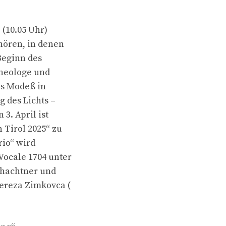
 (10.05 Uhr)
 hören, in denen
Beginn des
Theologe und
es Modeß in
g des Lichts –
3. April ist
 Tirol 2025“ zu
rio“ wird
Vocale 1704 unter
chachtner und
ereza Zimkovca (