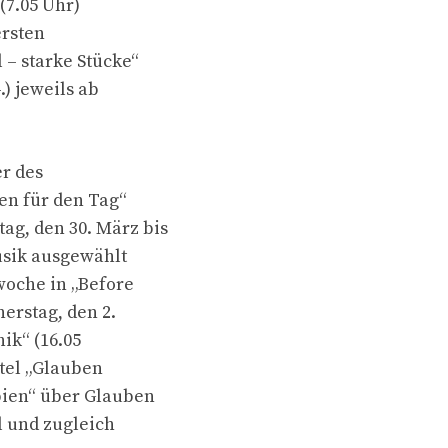
(7.05 Uhr)
ersten
 – starke Stücke“
) jeweils ab
er des
en für den Tag“
g, den 30. März bis
musik ausgewählt
woche in „Before
erstag, den 2.
hik“ (16.05
itel „Glauben
ien“ über Glauben
l und zugleich