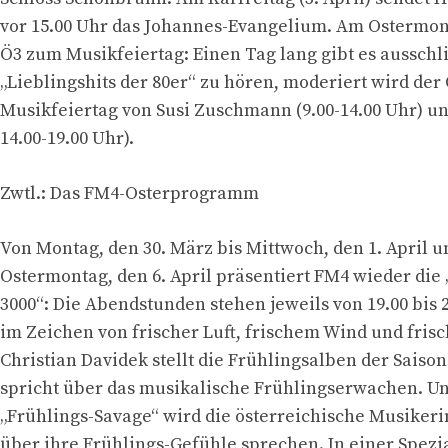
vor 15.00 Uhr das Johannes-Evangelium. Am Ostermonta
Ö3 zum Musikfeiertag: Einen Tag lang gibt es ausschli
„Lieblingshits der 80er“ zu hören, moderiert wird der
Musikfeiertag von Susi Zuschmann (9.00-14.00 Uhr) und
14.00-19.00 Uhr).
Zwtl.: Das FM4-Osterprogramm
Von Montag, den 30. März bis Mittwoch, den 1. April 
Ostermontag, den 6. April präsentiert FM4 wieder die 
3000“: Die Abendstunden stehen jeweils von 19.00 bis 
im Zeichen von frischer Luft, frischem Wind und fris
Christian Davidek stellt die Frühlingsalben der Saison
spricht über das musikalische Frühlingserwachen. U
„Frühlings-Savage“ wird die österreichische Musiker
über ihre Frühlings-Gefühle sprechen. In einer Spez