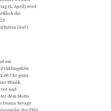
g (6. April) wird
eßlich die
 Ö3-
 Sylvia Graf (
und am
„Frühlingshits
22.00 Uhr ganz
cher Musik.
 vor und
nter dem Motto
in Donna Savage
ialausgabe des FM4