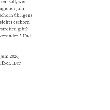
ren soll, wer
angenen Jahr
eschorn übrigens
 sieht Peschorn
streiten gibt?
 verändert? Und
Juni 2026,
uiber, „Der