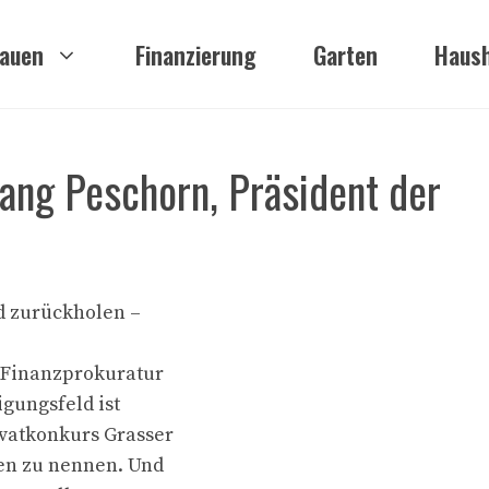
auen
Finanzierung
Garten
Haush
ang Peschorn, Präsident der
ld zurückholen –
r Finanzprokuratur
igungsfeld ist
ivatkonkurs Grasser
en zu nennen. Und