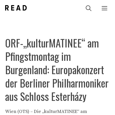
Zum
Me
Inhalt
springen
ORF-„kulturMATINEE“ am
Pfingstmontag im
Burgenland: Europakonzert
der Berliner Philharmoniker
aus Schloss Esterházy
Wien (OTS) – Die „kulturMATINEE“ am