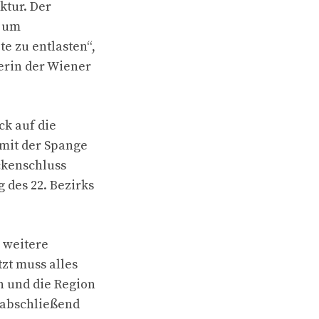
ktur. Der
, um
e zu entlasten“,
erin der Wiener
ck auf die
mit der Spange
ückenschluss
 des 22. Bezirks
e weitere
tzt muss alles
n und die Region
r abschließend