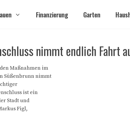
auen
Finanzierung
Garten
Haush
nschluss nimmt endlich Fahrt a
tenden Maßnahmen im
ten Süßenbrunn nimmt
ichtiger
nschluss ist ein
der Stadt und
Markus Figl,