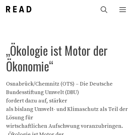
Zum
Me
Inhalt
springen
„Ökologie ist Motor der
Ökonomie“
Osnabrück/Chemnitz (OTS) – Die Deutsche
Bundesstiftung Umwelt (DBU)
fordert dazu auf, stärker
als bislang Umwelt- und Klimaschutz als Teil der
Lösung für
wirtschaftlichen Aufschwung voranzubringen.
„Ökologie ist Motor der