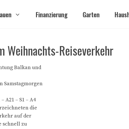
auen
Finanzierung
Garten
Haush
m Weihnachts-Reiseverkehr
chtung Balkan und
en Samstagmorgen
– A21 – S1 – A4
rzeichneten die
kehr auf der
e schnell zu