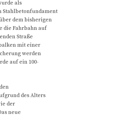
wurde als
m Stahlbetonfundament
nüber dem bisherigen
e die Fahrbahn auf
zenden Straße
balken mit einer
zsicherung werden
rde auf ein 100-
 den
ufgrund des Alters
ie der
 Das neue