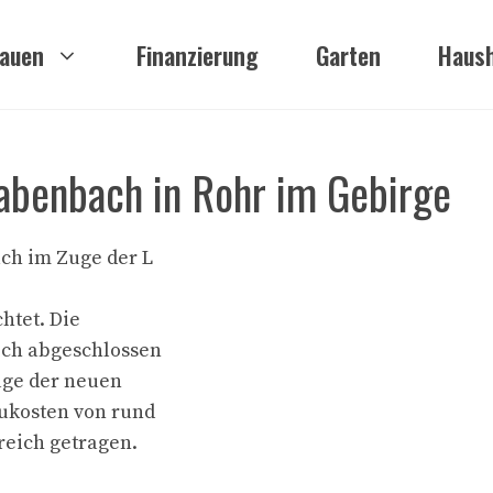
auen
Finanzierung
Garten
Haush
abenbach in Rohr im Gebirge
ach im Zuge der L
htet. Die
ich abgeschlossen
age der neuen
aukosten von rund
reich getragen.