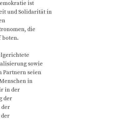
Demokratie ist
 und Solidarität in
len
stronomen, die
 boten.
lgerichtete
alisierung sowie
 Partnern seien
r Menschen in
r in der
g der
 der
 der