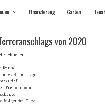
auen
Finanzierung
Garten
Haush
Terroranschlags von 2020
schrecklichen
etär und
hmerzvollsten Tage
merz tief.
hren Freundinnen
acht nie
rauffolgenden Tage