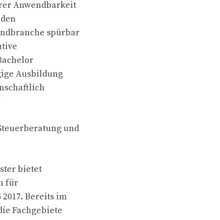
arer Anwendbarkeit
 den
handbranche spürbar
utive
Bachelor
gige Ausbildung
nschaftlich
“
 Steuerberatung und
ter bietet
n für
2017. Bereits im
die Fachgebiete