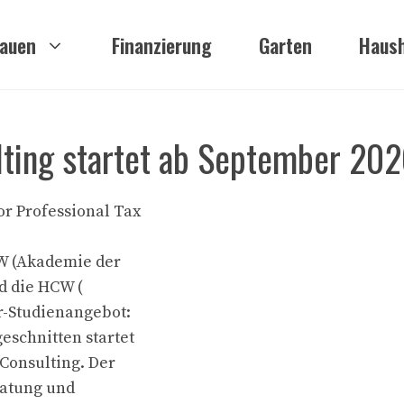
auen
Finanzierung
Garten
Haush
lting startet ab September 20
r Professional Tax
SW (Akademie der
d die HCW (
r-Studienangebot:
eschnitten startet
Consulting. Der
ratung und