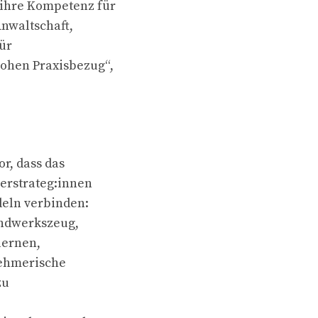
 ihre Kompetenz für
Anwaltschaft,
ür
hohen Praxisbezug“,
r, dass das
erstrateg:innen
deln verbinden:
andwerkszeug,
lernen,
nehmerische
zu