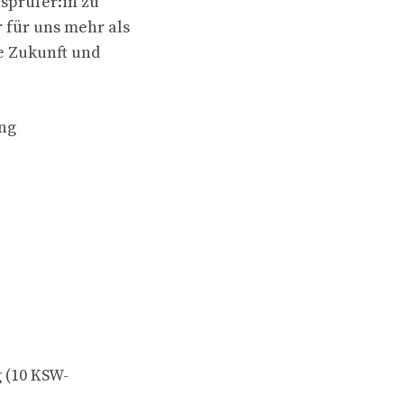
sprüfer:in zu
 für uns mehr als
ie Zukunft und
ing
 (10 KSW-