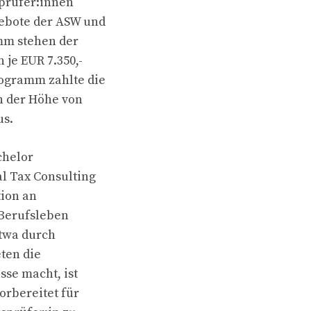
prüfer:innen
gebote der ASW und
mm stehen der
 je EUR 7.350,-
rogramm zahlte die
in der Höhe von
us.
chelor
l Tax Consulting
tion an
 Berufsleben
etwa durch
eten die
se macht, ist
orbereitet für