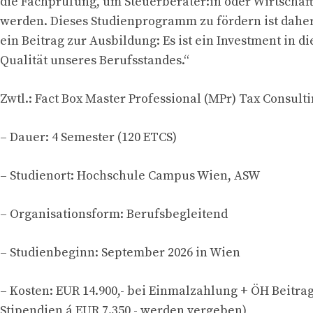
die Fachprüfung, um Steuerberater:in oder Wirtschaft
werden. Dieses Studienprogramm zu fördern ist daher
ein Beitrag zur Ausbildung: Es ist ein Investment in d
Qualität unseres Berufsstandes.“
Zwtl.: Fact Box Master Professional (MPr) Tax Consult
– Dauer: 4 Semester (120 ETCS)
– Studienort: Hochschule Campus Wien, ASW
– Organisationsform: Berufsbegleitend
– Studienbeginn: September 2026 in Wien
– Kosten: EUR 14.900,- bei Einmalzahlung + ÖH Beitrag
Stipendien á EUR 7.350,- werden vergeben)