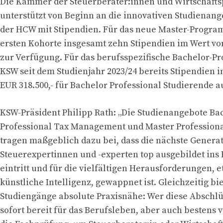
Die Kammer der Steuerberater:innen und Wirtschafts
unterstützt von Beginn an die innovativen Studienan
der HCW mit Stipendien. Für das neue Master-Progra
ersten Kohorte insgesamt zehn Stipendien im Wert von
zur Verfügung. Für das berufsspezifische Bachelor-P
KSW seit dem Studienjahr 2023/24 bereits Stipendien 
EUR 318.500,- für Bachelor Professional Studierende a
KSW-Präsident Philipp Rath: „Die Studienangebote Ba
Professional Tax Management und Master Professiona
tragen maßgeblich dazu bei, dass die nächste Genera
Steuerexpertinnen und -experten top ausgebildet ins
eintritt und für die vielfältigen Herausforderungen, 
künstliche Intelligenz, gewappnet ist. Gleichzeitig bi
Studiengänge absolute Praxisnähe: Wer diese Abschlüs
sofort bereit für das Berufsleben, aber auch bestens v