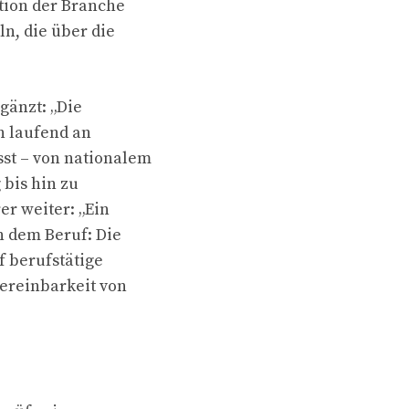
ation der Branche
n, die über die
gänzt: „Die
n laufend an
st – von nationalem
 bis hin zu
r weiter: „Ein
n dem Beruf: Die
f berufstätige
ereinbarkeit von