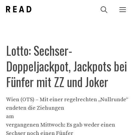
Zum
Me
Inhalt
springen
Lotto: Sechser-
Doppeljackpot, Jackpots bei
Fünfer mit ZZ und Joker
Wien (OTS) – Mit einer regelrechten „Nullrunde“
endeten die Ziehungen
am
vergangenen Mittwoch: Es gab weder einen
Sechser noch einen Fünfer