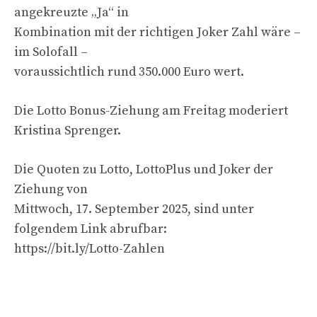
angekreuzte „Ja“ in
Kombination mit der richtigen Joker Zahl wäre –
im Solofall –
voraussichtlich rund 350.000 Euro wert.
Die Lotto Bonus-Ziehung am Freitag moderiert
Kristina Sprenger.
Die Quoten zu Lotto, LottoPlus und Joker der
Ziehung von
Mittwoch, 17. September 2025, sind unter
folgendem Link abrufbar:
https://bit.ly/Lotto-Zahlen