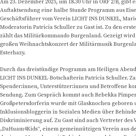
Am 23. Dezember 2025, um 18.30 Uhr in ORF 2/B, gibt e
Auftaktsendung eine halbe Stunde Programm aus Eisen
Geschäftsführer vom Verein LICHT INS DUNKEL, Mario
Moderatorin Patricia Schuller zu Gast ist. Zu den ers
zählt das Militärkommando Burgenland. Gezeigt wird
großen Weihnachtskonzert der Militärmusik Burgenla
Esterhazy.
Durch das dreistündige Programm am Heiligen Abend 
LICHT INS DUNKEL-Botschafterin Patricia Schuller. Z
Spender:innen, Unterstützer:innen und Betroffene k
Sendung. Zum Gespräch kommt auch Rebekka Pimperl
Großpetersdorferin wurde mit Glasknochen geboren u
Inklusionsbloggerin in Sozialen Medien über Behind
Diskriminierung auf. Zu Gast sind auch Vertreter des 
„DaHuam4Kids“, einem gemeinnützigen Verein aus d