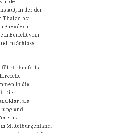
s in der
stadt, in der der
 Thaler, bei
ten Spendern
 ein Bericht vom
nd im Schloss
führt ebenfalls
ahlreiche
ommen in die
. Die
nd klärt als
erung und
Vereins
em Mittelburgenland,