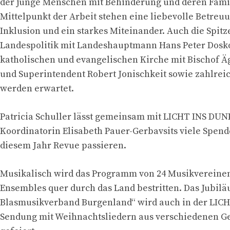
der junge Menschen mit Behinderung und deren Famil
Mittelpunkt der Arbeit stehen eine liebevolle Betreu
Inklusion und ein starkes Miteinander. Auch die Spitz
Landespolitik mit Landeshauptmann Hans Peter Dosko
katholischen und evangelischen Kirche mit Bischof Äg
und Superintendent Robert Jonischkeit sowie zahlrei
werden erwartet.
Patricia Schuller lässt gemeinsam mit LICHT INS DUN
Koordinatorin Elisabeth Pauer-Gerbavsits viele Spen
diesem Jahr Revue passieren.
Musikalisch wird das Programm von 24 Musikvereine
Ensembles quer durch das Land bestritten. Das Jubilä
Blasmusikverband Burgenland“ wird auch in der LIC
Sendung mit Weihnachtsliedern aus verschiedenen G