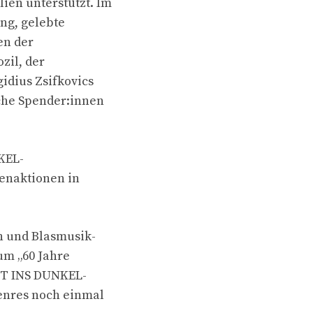
ien unterstützt. Im
ung, gelebte
en der
zil, der
idius Zsifkovics
che Spender:innen
KEL-
denaktionen in
n und Blasmusik-
um „60 Jahre
HT INS DUNKEL-
enres noch einmal