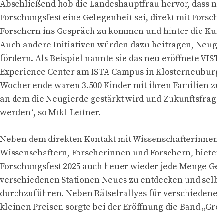
Abschließend hob die Landeshauptfrau hervor, dass n
Forschungsfest eine Gelegenheit sei, direkt mit Fors
Forschern ins Gespräch zu kommen und hinter die Kul
Auch andere Initiativen würden dazu beitragen, Neug
fördern. Als Beispiel nannte sie das neu eröffnete VI
Experience Center am ISTA Campus in Klosterneuburg
Wochenende waren 3.500 Kinder mit ihren Familien zu 
an dem die Neugierde gestärkt wird und Zukunftsfra
werden“, so Mikl-Leitner.
Neben dem direkten Kontakt mit Wissenschafterinne
Wissenschaftern, Forscherinnen und Forschern, biete
Forschungsfest 2025 auch heuer wieder jede Menge G
verschiedenen Stationen Neues zu entdecken und sel
durchzuführen. Neben Rätselrallyes für verschiedene
kleinen Preisen sorgte bei der Eröffnung die Band „G