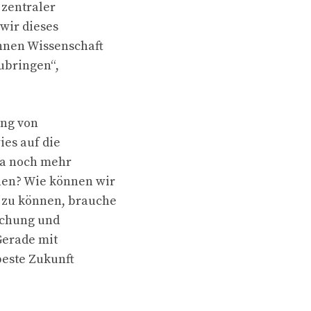
 zentraler
 wir dieses
ihnen Wissenschaft
ubringen“,
ung von
ies auf die
ma noch mehr
nen? Wie können wir
 zu können, brauche
rschung und
„Gerade mit
beste Zukunft