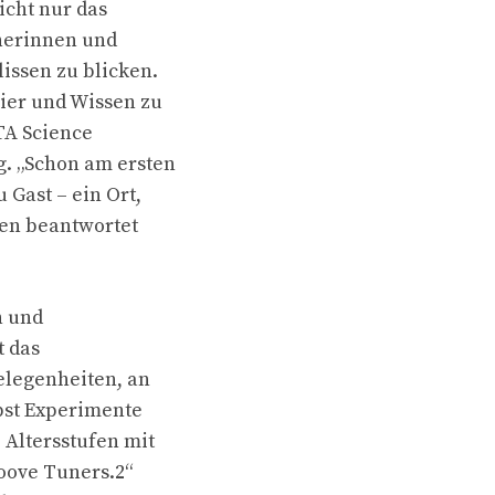
icht nur das
cherinnen und
issen zu blicken.
ier und Wissen zu
STA Science
. „Schon am ersten
Gast – ein Ort,
gen beantwortet
n und
t das
elegenheiten, an
bst Experimente
 Altersstufen mit
roove Tuners.2“