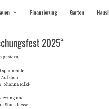
auen
Finanzierung
Garten
Haush
rschungsfest 2025“
n gestern,
25 spannende
. Auf dem
u Johanna Mikl-
isterung und
in Stück besser