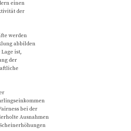
dern einen
tivität der
äfte werden
klung abbilden
 Lage ist,
ung der
aftliche
er
ehrlingseinkommen
Fairness bei der
ederholte Ausnahmen
e Scheinerhöhungen