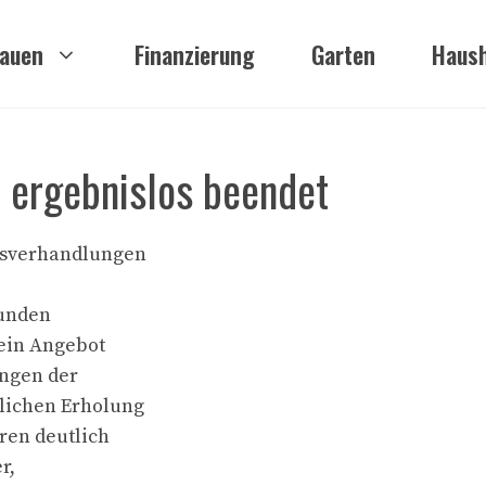
auen
Finanzierung
Garten
Haush
e ergebnislos beendet
agsverhandlungen
tunden
kein Angebot
ungen der
tlichen Erholung
ren deutlich
r,