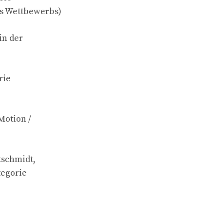
es Wettbewerbs)
in der
rie
Motion /
tschmidt,
tegorie
)