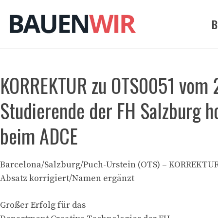
Zum
Inhalt
B
springen
KORREKTUR zu OTS0051 vom 21.
Studierende der FH Salzburg h
beim ADCE
Barcelona/Salzburg/Puch-Urstein (OTS) – KORREKTU
Absatz korrigiert/Namen ergänzt
Großer Erfolg für das