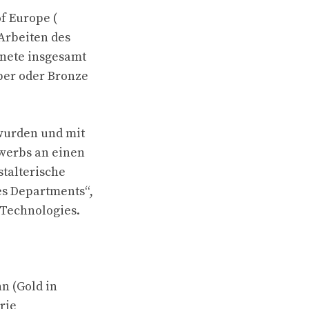
f Europe (
Arbeiten des
hnete insgesamt
lber oder Bronze
wurden und mit
werbs an einen
stalterische
es Departments“,
 Technologies.
n (Gold in
rie