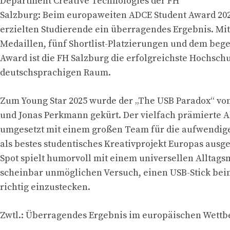
Department Creative Technologies der FH
Salzburg: Beim europaweiten ADCE Student Award 202
erzielten Studierende ein überragendes Ergebnis. Mit
Medaillen, fünf Shortlist-Platzierungen und dem beg
Award ist die FH Salzburg die erfolgreichste Hochsch
deutschsprachigen Raum.
Zum Young Star 2025 wurde der „The USB Paradox“ von 
und Jonas Perkmann gekürt. Der vielfach prämierte A
umgesetzt mit einem großen Team für die aufwendig
als bestes studentisches Kreativprojekt Europas ausg
Spot spielt humorvoll mit einem universellen Alltag
scheinbar unmöglichen Versuch, einen USB-Stick bei
richtig einzustecken.
Zwtl.: Überragendes Ergebnis im europäischen Wett