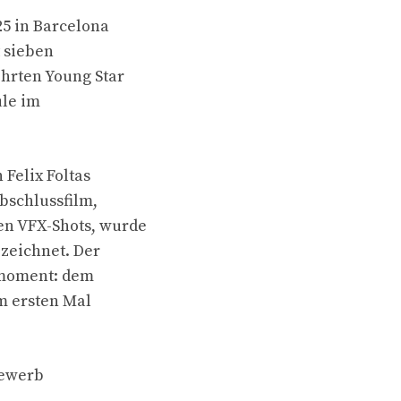
5 in Barcelona
 sieben
ehrten Young Star
ule im
Felix Foltas
bschlussfilm,
en VFX-Shots, wurde
ezeichnet. Der
smoment: dem
m ersten Mal
bewerb