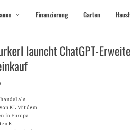
auen
Finanzierung
Garten
Haush
Gurkerl launcht ChatGPT-Erweit
einkauf
s
lhandel als
von KI. Mit dem
en in Europa
ten KI-