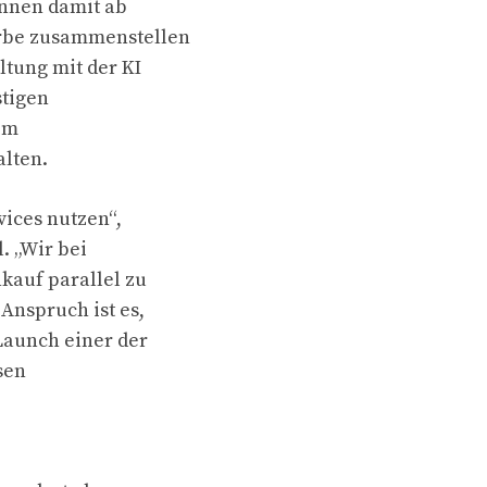
önnen damit ab
örbe zusammenstellen
tung mit der KI
stigen
im
alten.
ices nutzen“,
. „Wir bei
kauf parallel zu
Anspruch ist es,
Launch einer der
sen