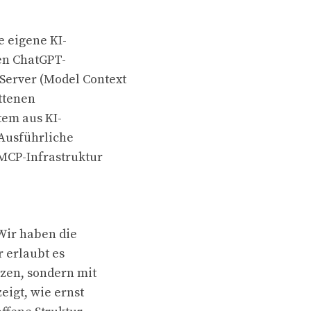
e eigene KI-
hen ChatGPT-
erver (Model Context
ittenen
em aus KI-
Ausführliche
MCP-Infrastruktur
Wir haben die
r erlaubt es
tzen, sondern mit
eigt, wie ernst