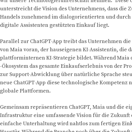
wir unsere Technologieführerschaft nehmen.“ Diese o
unterstreicht die Vision des Unternehmens, dass die Z
Handels zunehmend im dialogorientierten und durch 
digitale Assistenten gestützten Einkauf liegt.
Parallel zur ChatGPT-App treibt das Unternehmen die
von Maia voran, der hauseigenen KI-Assistentin, die 
plattforminternen KI-Strategie bildet. Während Maia 
-Ökosystem das gesamte Einkaufserlebnis von der Pro
zur Support-Abwicklung über natürliche Sprache steue
neue ChatGPT-App diese technologische Kompetenz n
globale Plattformen.
Gemeinsam repräsentieren ChatGPT, Maia und die ei
Infrastruktur eine umfassende Vision für die Zukunft 
einfache Unterhaltung wird nahtlos zum fertigen Ein
Haustür. Während die Branche noch über die Zukunft 