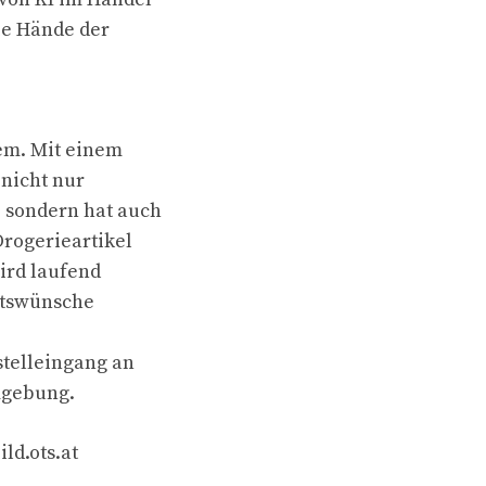
die Hände der
nem. Mit einem
 nicht nur
 sondern hat auch
Drogerieartikel
ird laufend
ntswünsche
stelleingang an
mgebung.
ld.ots.at