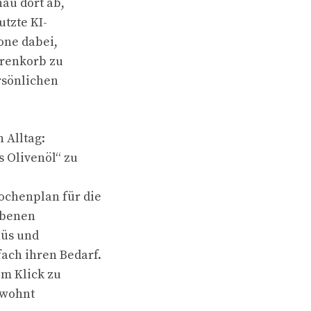
nau dort ab,
utzte KI-
one dabei,
arenkorb zu
rsönlichen
 Alltag:
 Olivenöl“ zu
chenplan für die
ebenen
nüs und
ach ihren Bedarf.
em Klick zu
ewohnt