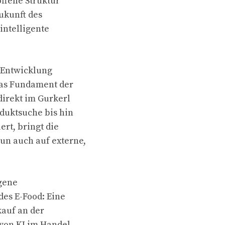
ffene Struktur
ukunft des
intelligente
 Entwicklung
das Fundament der
direkt im Gurkerl
duktsuche bis hin
rt, bringt die
un auch auf externe,
gene
des E-Food: Eine
kauf an der
von KI im Handel