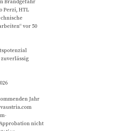
en Brandgefahr
o Perzi, HTL
echnische
arbeiten“ vor 50
tspotenzial
 zuverlässig
.
2026
 kommenden Jahr
tuvaustria.com
om-
Approbation nicht