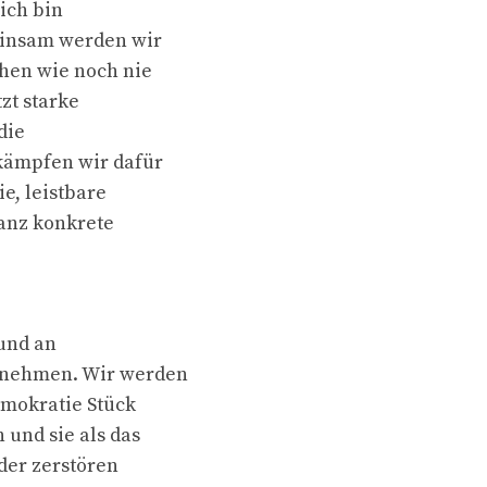
ich bin
einsam werden wir
chen wie noch nie
tzt starke
die
 kämpfen wir dafür
e, leistbare
ganz konkrete
 und an
ernehmen. Wir werden
emokratie Stück
 und sie als das
nder zerstören