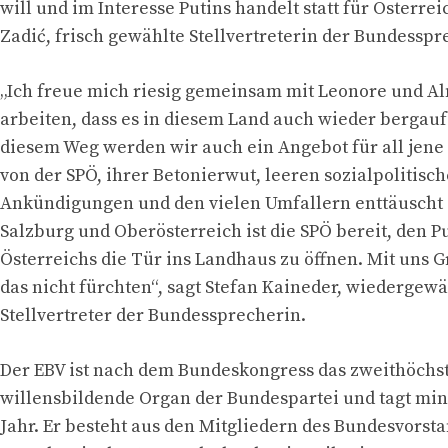
will und im Interesse Putins handelt statt für Österrei
Zadić, frisch gewählte Stellvertreterin der Bundesspr
„Ich freue mich riesig gemeinsam mit Leonore und A
arbeiten, dass es in diesem Land auch wieder bergau
diesem Weg werden wir auch ein Angebot für all jene s
von der SPÖ, ihrer Betonierwut, leeren sozialpolitisc
Ankündigungen und den vielen Umfallern enttäuscht s
Salzburg und Oberösterreich ist die SPÖ bereit, den 
Österreichs die Tür ins Landhaus zu öffnen. Mit uns
das nicht fürchten“, sagt Stefan Kaineder, wiedergewä
Stellvertreter der Bundessprecherin.
Der EBV ist nach dem Bundeskongress das zweithöchs
willensbildende Organ der Bundespartei und tagt min
Jahr. Er besteht aus den Mitgliedern des Bundesvorst