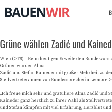
Zum
Inhalt
B
springen
Grüne wählen Zadić und Kainede
Wien (OTS) – Beim heutigen Erweiterten Bundesvorst
Grünen wurden Alma
Zadić und Stefan Kaineder mit großer Mehrheit zu de
Stellvertreter:innen von Bundessprecherin Leonore G
„Ich freue mich sehr und gratuliere Alma Zadić und S
Kaineder ganz herzlich zu ihrer Wahl als Stellvertret
und Stefan kämpfen mit viel Erfahrung, Herzblut un