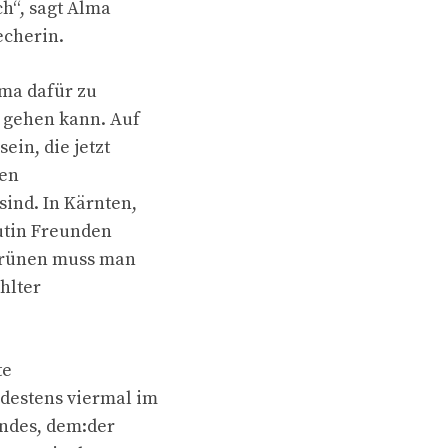
ch“, sagt Alma
echerin.
lma dafür zu
f gehen kann. Auf
ein, die jetzt
hen
ind. In Kärnten,
Putin Freunden
 Grünen muss man
hlter
te
destens viermal im
andes, dem:der