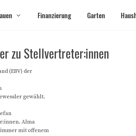
auen
Finanzierung
Garten
Haush
r zu Stellvertreter:innen
and (EBV) der
n
ewessler gewählt.
tefan
er:innen. Alma
d immer mit offenem