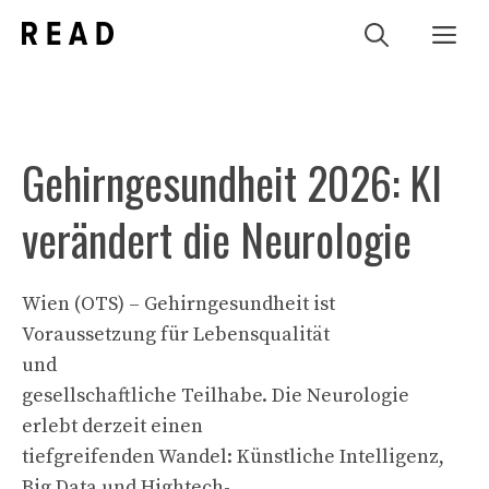
Zum
Me
Inhalt
springen
Gehirngesundheit 2026: KI
verändert die Neurologie
Wien (OTS) – Gehirngesundheit ist
Voraussetzung für Lebensqualität
und
gesellschaftliche Teilhabe. Die Neurologie
erlebt derzeit einen
tiefgreifenden Wandel: Künstliche Intelligenz,
Big Data und Hightech-