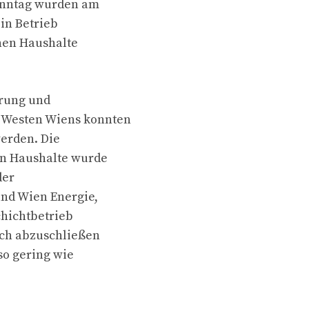
Sonntag wurden am
in Betrieb
nen Haushalte
rung und
 Westen Wiens konnten
werden. Die
en Haushalte wurde
der
und Wien Energie,
chichtbetrieb
ich abzuschließen
so gering wie