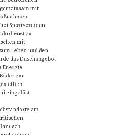
 gemeinsam mit
smaßnahmen
 bei Sportvereinen
Fahrdienst zu
nschen mit
 zum Leben und den
urde das Duschangebot
n Energie
 Bäder zur
estellten
ni eingelöst
chstandorte am
ritischen
 Hanusch-
durchgehend