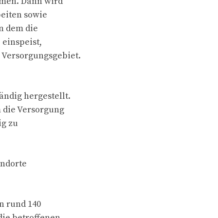
mmen. Dann wird
beiten sowie
in dem die
einspeist,
 Versorgungsgebiet.
ndig hergestellt.
m die Versorgung
ig zu
andorte
n rund 140
die betroffenen