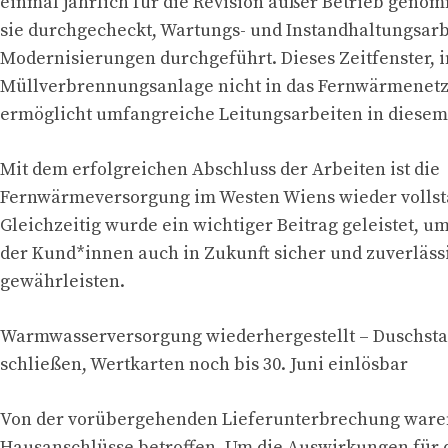
einmal jährlich für die Revision außer Betrieb geno
sie durchgecheckt, Wartungs- und Instandhaltungsar
Modernisierungen durchgeführt. Dieses Zeitfenster, 
Müllverbrennungsanlage nicht in das Fernwärmenetz 
ermöglicht umfangreiche Leitungsarbeiten in diesem
Mit dem erfolgreichen Abschluss der Arbeiten ist die
Fernwärmeversorgung im Westen Wiens wieder vollstä
Gleichzeitig wurde ein wichtiger Beitrag geleistet, u
der Kund*innen auch in Zukunft sicher und zuverläss
gewährleisten.
Warmwasserversorgung wiederhergestellt – Duschst
schließen, Wertkarten noch bis 30. Juni einlösbar
Von der vorübergehenden Lieferunterbrechung ware
Hausanschlüsse betroffen. Um die Auswirkungen für 