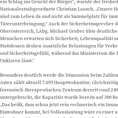
ein Schlag ins Gesicht der Bürger“, warnte der freihei
Nationalratsabgeordnete Christian Lausch. „Unsere
sind zum Leben da und nicht als Sammelplatz für im
Täterunterbringung.“ Auch der Sicherheitssprecher 
Oberösterreich, LAbg. Michael Gruber übte deutliche 
Menschen erwarten sich Sicherheit, Lebensqualität un
Stattdessen drohen zusätzliche Belastungen für Verkeh
und Sicherheitsgefühl, während das Ministerium die
Unklaren lässt.“
Besonders deutlich werde die Dimension beim Zahlen
Asten zählt aktuell 7.695 Hauptwohnsitze. Gleichzeiti
forensisch-therapeutischen Zentrum derzeit rund 24
untergebracht, die Kapazität wurde bereits auf 300 Be
„Das heißt, dass schon jetzt rein rechnerisch ein Insas
Einwohner kommt, bei Vollauslastung wäre es einer a