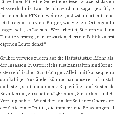
Einwohner. Für eine Gemeinde dieser Größe ist das ei
Missverhältnis. Laut Bericht wird nun sogar geprüft,
bestehenden FTZ ein weiterer Justizstandort entsteh
jetzt fragen sich viele Bürger, wie viel ein Ort eigentl
tragen soll“, so Lausch. „Wer arbeitet, Steuern zahlt u
Familie versorgt, darf erwarten, dass die Politik zuers
eigenen Leute denkt.“
Gruber verwies zudem auf die Haftstatistik: „Mehr als 
der Insassen in Österreichs Justizanstalten sind keine
österreichischen Staatsbürger. Allein mit konseque
straffälliger Ausländer könnte man unsere Haftansta
entlasten, statt immer neue Kapazitäten auf Kosten d
Bevölkerung zu schaffen.“ „Freiheit, Sicherheit und 
Vorrang haben. Wir stehen an der Seite der Oberösterr
der Seite einer Politik, die immer neue Belastungen ü