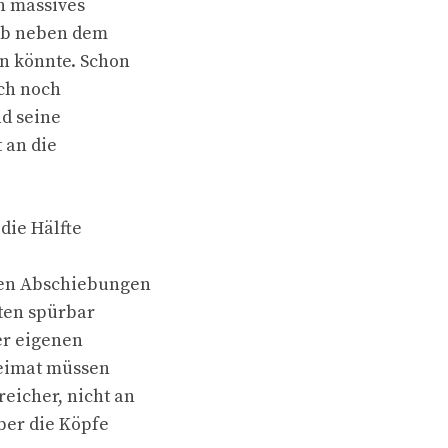
n massives
 ob neben dem
en könnte. Schon
ich noch
nd seine
t an die
die Hälfte
nten Abschiebungen
lten spürbar
er eigenen
Heimat müssen
eicher, nicht an
ber die Köpfe