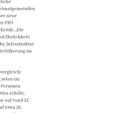
tliche
 Heimatgemeinden
mer neue
der FPÖ
Kritik: „Die
d Ehrlichkeit.
r, Infrastruktur
 Bevölkerung im
vergleich:
g seien im
0 Personen
tten erhöht.
se auf rund 32
uf etwa 26