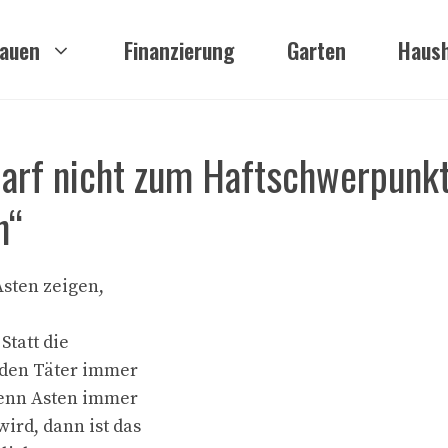
auen
Finanzierung
Garten
Haush
arf nicht zum Haftschwerpunkt
n“
Asten zeigen,
Statt die
rden Täter immer
Wenn Asten immer
ird, dann ist das