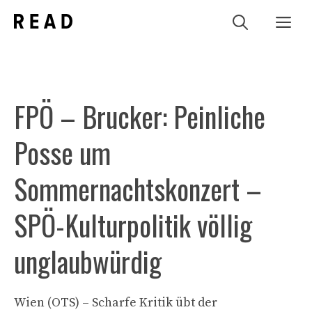
Zum
Me
Inhalt
springen
FPÖ – Brucker: Peinliche
Posse um
Sommernachtskonzert –
SPÖ-Kulturpolitik völlig
unglaubwürdig
Wien (OTS) – Scharfe Kritik übt der