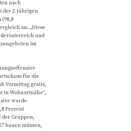
ten nach
n der 2-Jährigen
 (98,8
rgleich an. „Diese
derösterreich und
gsangeboten im
uungsoffensive
rtschuss für die
 Vormittag gratis,
t in Wohnortnähe“,
nsive wurde
,8 Prozent
el der Gruppen,
027 bauen müssen,