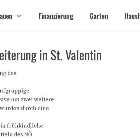
auen
Finanzierung
Garten
Haush
iterung in St. Valentin
ung des
fünfgruppige
sive um zwei weitere
 wurden durch eine
 in frühkindliche
itteln des NÖ