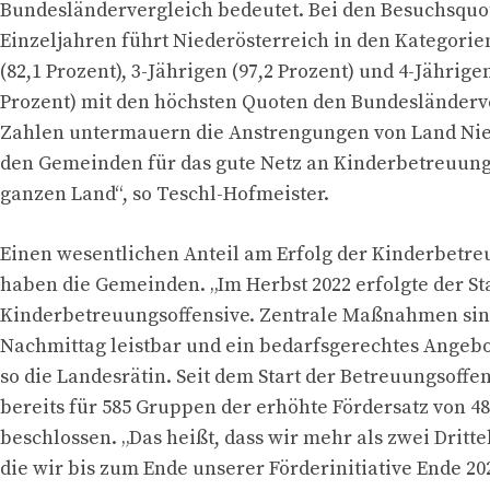
Bundesländervergleich bedeutet. Bei den Besuchsquo
Einzeljahren führt Niederösterreich in den Kategorie
(82,1 Prozent), 3-Jährigen (97,2 Prozent) und 4-Jährigen
Prozent) mit den höchsten Quoten den Bundesländerve
Zahlen untermauern die Anstrengungen von Land Nie
den Gemeinden für das gute Netz an Kinderbetreuun
ganzen Land“, so Teschl-Hofmeister.
Einen wesentlichen Anteil am Erfolg der Kinderbetre
haben die Gemeinden. „Im Herbst 2022 erfolgte der Sta
Kinderbetreuungsoffensive. Zentrale Maßnahmen sind:
Nachmittag leistbar und ein bedarfsgerechtes Angebo
so die Landesrätin. Seit dem Start der Betreuungsoffe
bereits für 585 Gruppen der erhöhte Fördersatz von 48
beschlossen. „Das heißt, dass wir mehr als zwei Dritt
die wir bis zum Ende unserer Förderinitiative Ende 2