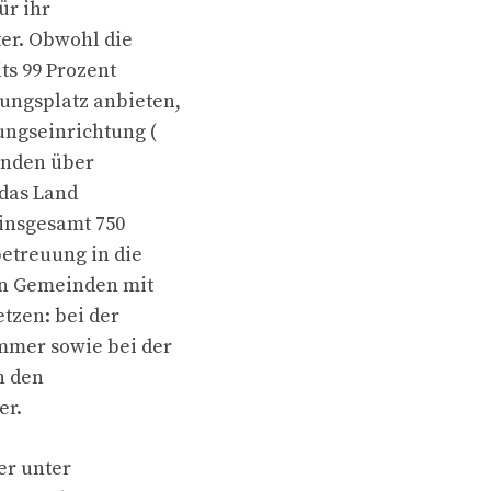
ür ihr
er. Obwohl die
ts 99 Prozent
ungsplatz anbieten,
ungseinrichtung (
inden über
das Land
insgesamt 750
betreuung in die
en Gemeinden mit
tzen: bei der
mmer sowie bei der
n den
er.
er unter