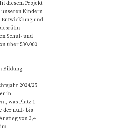
it diesem Projekt
m unseren Kindern
 Entwicklung und
ndesrätin
den Schul- und
on über 530.000
n Bildung
htsjahr 2024/25
er in
nt, was Platz 1
der null- bis
Anstieg von 3,4
 im