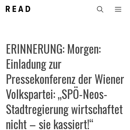
Zum
Me
Inhalt
springen
ERINNERUNG: Morgen:
Einladung zur
Pressekonferenz der Wiener
Volkspartei: „SPÖ-Neos-
Stadtregierung wirtschaftet
nicht – sie kassiert!“