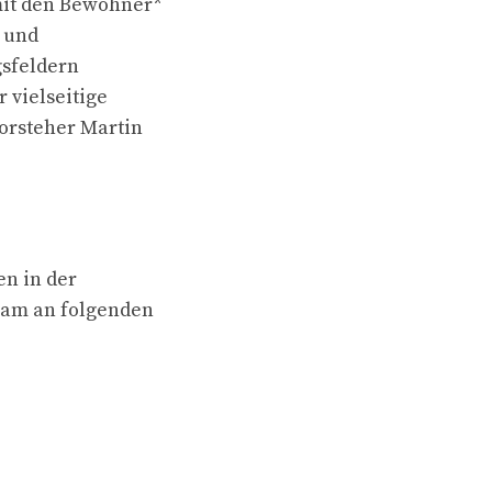
mit den Bewohner*
n und
gsfeldern
 vielseitige
vorsteher Martin
en in der
team an folgenden