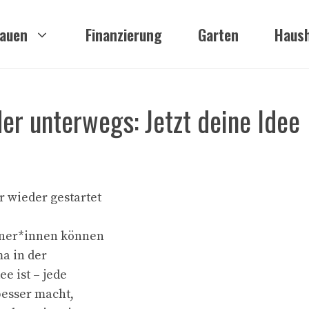
auen
Finanzierung
Garten
Haush
er unterwegs: Jetzt deine Idee
 wieder gestartet
ener*innen können
ma in der
ee ist – jede
besser macht,