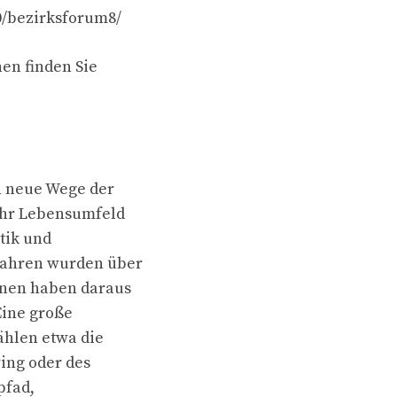
20/bezirksforum8/
en finden Sie
n neue Wege der
ihr Lebensumfeld
tik und
Jahren wurden über
nnen haben daraus
Eine große
ählen etwa die
ing oder des
pfad,