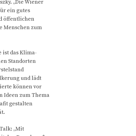
szky. „Die Wiener
ür ein gutes
d öffentlichen
ele Menschen zum
ist das Klima-
hen Standorten
rstelstand
lkerung und lädt
ierte können vor
den Ideen zum Thema
fit gestalten
t.
Talk: „Mit