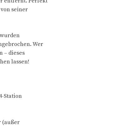
entfernt. Perfekt
 von seiner
s wurden
ungebrochen. Wer
n – dieses
hen lassen!
-Station
r (außer