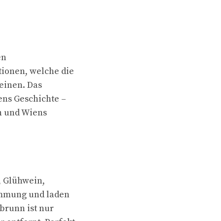
en
tionen, welche die
einen. Das
ens Geschichte –
n und Wiens
, Glühwein,
timmung und laden
brunn ist nur