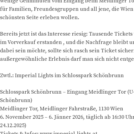
wenige Gehminuten vom Eingang beim Meidlinger Tor 
für Familien, Freundesgruppen und all jene, die Wien
schönsten Seite erleben wollen.
Bereits jetzt ist das Interesse riesig: Tausende Ticket
im Vorverkauf erstanden , und die Nachfrage bleibt 
dabei sein möchte, sollte sich rasch sein Ticket sicher
außergewöhnliche Erlebnis darf man sich nicht entge
Zwtl.: Imperial Lights im Schlosspark Schönbrunn
Schlosspark Schönbrunn – Eingang Meidlinger Tor (U4
Schönbrunn)
Meidlinger Tor, Meidlinger Fahrstraße, 1130 Wien
6. November 2025 – 6. Jänner 2026, täglich ab 16:30 Uh
24.12.2025)
Tickets & Infos: www.imperial-lights.at