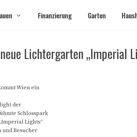
auen
Finanzierung
Garten
Haush
neue Lichtergarten „Imperial L
ekommt Wien ein
light der
rühmte Schlosspark
„Imperial Lights“
en und Besucher