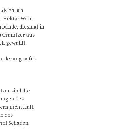
als 75.000
on Hektar Wald
rbände, diesmal in
 Granitzer aus
ch gewählt.
forderungen für
tzer sind die
kungen des
rn nicht Halt.
e des
viel Schaden