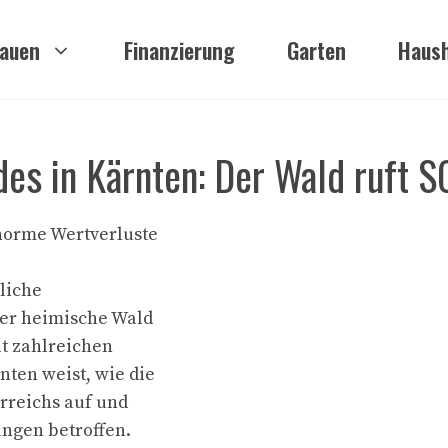
auen
Finanzierung
Garten
Haush
es in Kärnten: Der Wald ruft S
norme Wertverluste
liche
Der heimische Wald
it zahlreichen
ten weist, wie die
rreichs auf und
ngen betroffen.