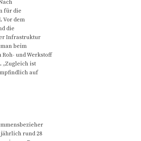
 Nach
n für die
. Vor dem
nd die
er Infrastruktur
st man beim
 Roh- und Werkstoff
 „Zugleich ist
empfindlich auf
kommensbezieher
jährlich rund 28