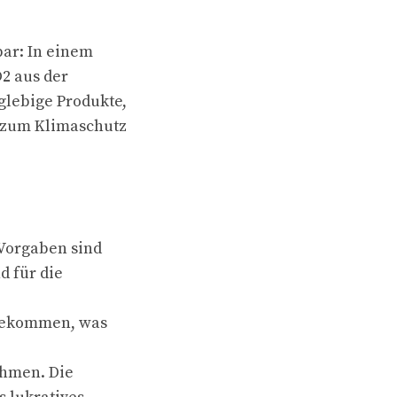
bar: In einem
2 aus der
glebige Produkte,
g zum Klimaschutz
Vorgaben sind
d für die
 bekommen, was
ehmen. Die