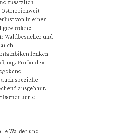
me zusätzlich
 Österreichweit
lust von in einer
il gewordene
ür Waldbesucher und
 auch
untainbiken lenken
aftung. Profunden
igegebene
 auch spezielle
rechend ausgebaut.
rfsorientierte
bile Wälder und