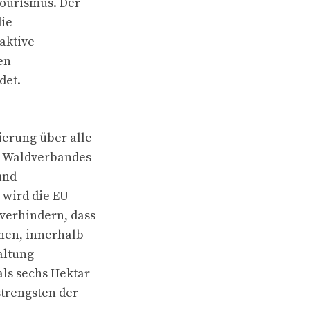
ourismus. Der
die
aktive
en
det.
ierung über alle
es Waldverbandes
und
 wird die EU-
verhindern, dass
ehen, innerhalb
altung
als sechs Hektar
strengsten der