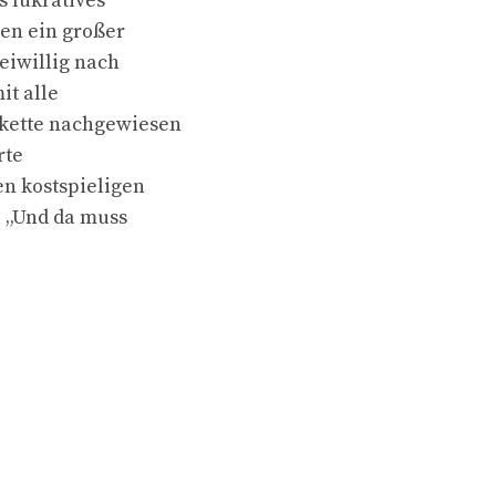
s lukratives
gen ein großer
reiwillig nach
it alle
skette nachgewiesen
rte
en kostspieligen
. „Und da muss