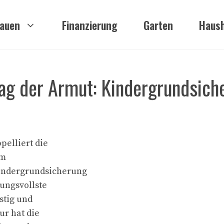
auen
Finanzierung
Garten
Haush
ag der Armut: Kindergrundsich
elliert die
im
indergrundsicherung
kungsvollste
stig und
ur hat die