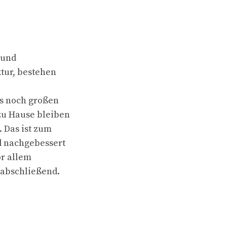
 und
ktur, bestehen
es noch großen
zu Hause bleiben
. Das ist zum
nd nachgebessert
or allem
 abschließend.