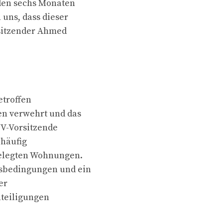
den sechs Monaten
uns, dass dieser
sitzender Ahmed
etroffen
en verwehrt und das
JV-Vorsitzende
 häufig
belegten Wohnungen.
nsbedingungen und ein
er
hteiligungen