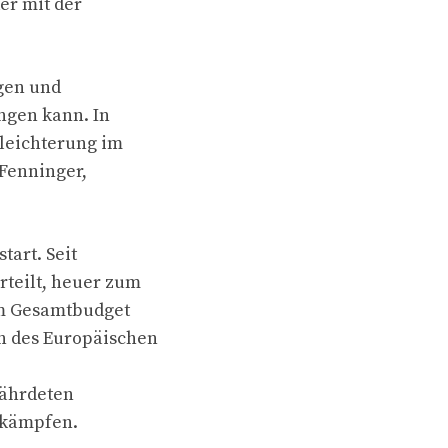
er mit der
ngen und
ngen kann. In
rleichterung im
 Fenninger,
tart. Seit
rteilt, heuer zum
nem Gesamtbudget
n des Europäischen
fährdeten
ekämpfen.