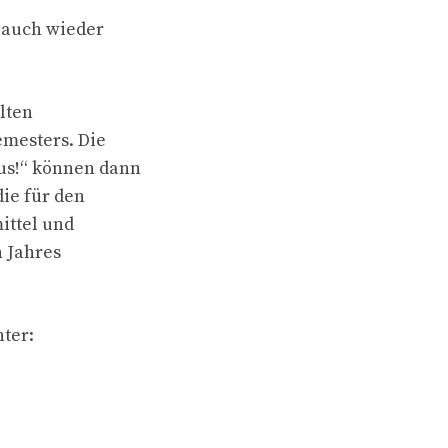
t auch wieder
lten
mesters. Die
lus!“ können dann
ie für den
ittel und
 Jahres
nter: