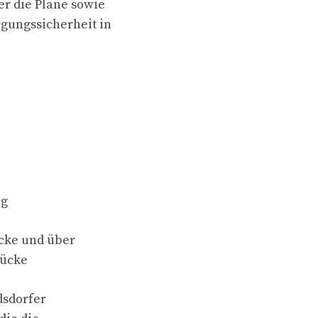
r die Pläne sowie
gungssicherheit in
eg
ücke und über
rücke
dsdorfer