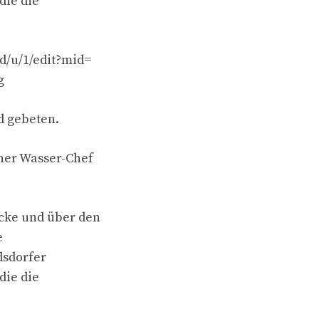
die die
d/u/1/edit?mid=
g
d gebeten.
ner Wasser-Chef
ücke und über den
e
dsdorfer
die die