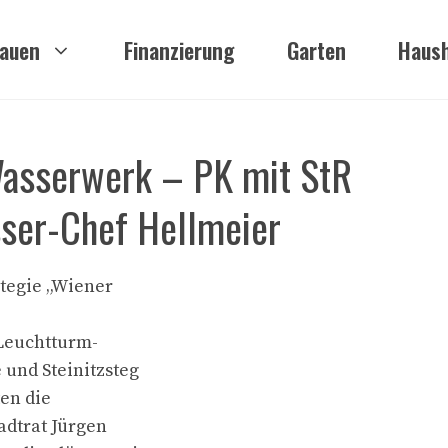
auen
Finanzierung
Garten
Haush
Wasserwerk – PK mit StR
ser-Chef Hellmeier
ategie „Wiener
 Leuchtturm-
 und Steinitzsteg
en die
adtrat Jürgen