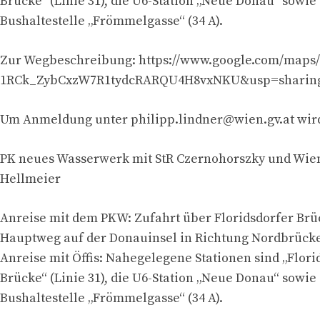
Brücke“ (Linie 31), die U6-Station „Neue Donau“ sowie 
Bushaltestelle „Frömmelgasse“ (34 A).
Zur Wegbeschreibung: https://www.google.com/maps/
1RCk_ZybCxzW7R1tydcRARQU4H8vxNKU&usp=sharin
Um Anmeldung unter
philipp.lindner@wien.gv.at
wir
PK neues Wasserwerk mit StR Czernohorszky und Wie
Hellmeier
Anreise mit dem PKW: Zufahrt über Floridsdorfer Br
Hauptweg auf der Donauinsel in Richtung Nordbrück
Anreise mit Öffis: Nahegelegene Stationen sind „Flori
Brücke“ (Linie 31), die U6-Station „Neue Donau“ sowie 
Bushaltestelle „Frömmelgasse“ (34 A).