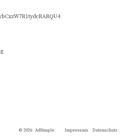
_ZybCxzW7R1tydcRARQU4
eg
© 2026 AdSimple
Impressum
Datenschutz