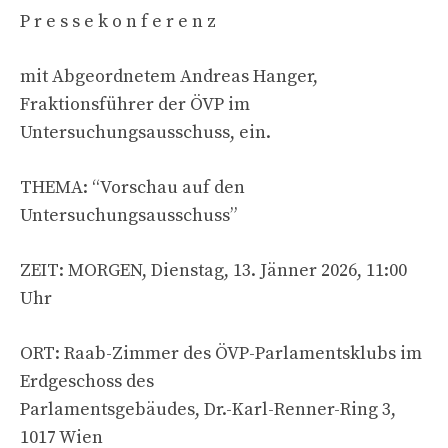
P r e s s e k o n f e r e n z
mit Abgeordnetem Andreas Hanger,
Fraktionsführer der ÖVP im
Untersuchungsausschuss, ein.
THEMA: “Vorschau auf den
Untersuchungsausschuss”
ZEIT: MORGEN, Dienstag, 13. Jänner 2026, 11:00
Uhr
ORT: Raab-Zimmer des ÖVP-Parlamentsklubs im
Erdgeschoss des
Parlamentsgebäudes, Dr.-Karl-Renner-Ring 3,
1017 Wien