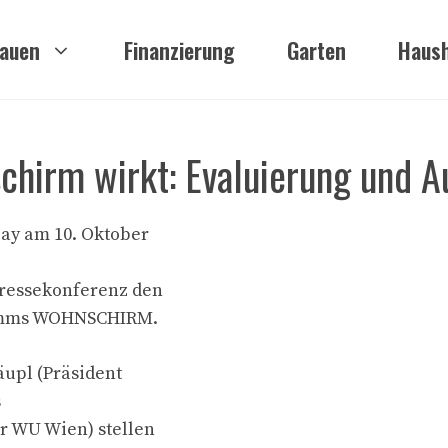
auen
Finanzierung
Garten
Haush
chirm wirkt: Evaluierung und A
Day am 10. Oktober
Pressekonferenz den
ramms WOHNSCHIRM.
upl (Präsident
s
r WU Wien) stellen