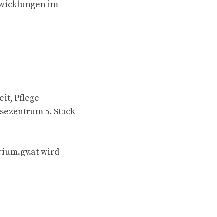
twicklungen im
it, Pflege
sezentrum 5. Stock
ium.gv.at
wird