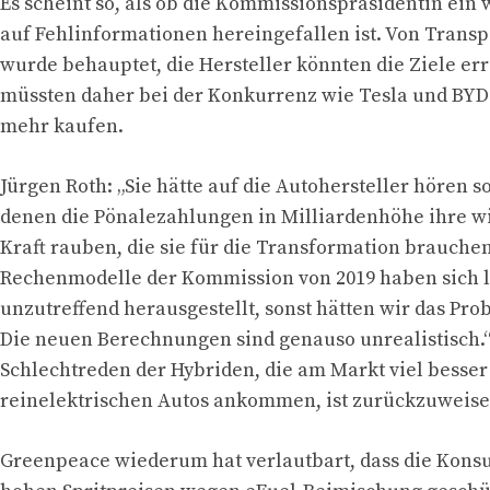
Es scheint so, als ob die Kommissionspräsidentin ein 
auf Fehlinformationen hereingefallen ist. Von Trans
wurde behauptet, die Hersteller könnten die Ziele er
müssten daher bei der Konkurrenz wie Tesla und BYD 
mehr kaufen.
Jürgen Roth: „Sie hätte auf die Autohersteller hören so
denen die Pönalezahlungen in Milliardenhöhe ihre wi
Kraft rauben, die sie für die Transformation brauchen
Rechenmodelle der Kommission von 2019 haben sich l
unzutreffend herausgestellt, sonst hätten wir das Prob
Die neuen Berechnungen sind genauso unrealistisch.
Schlechtreden der Hybriden, die am Markt viel besser 
reinelektrischen Autos ankommen, ist zurückzuweise
Greenpeace wiederum hat verlautbart, dass die Kons