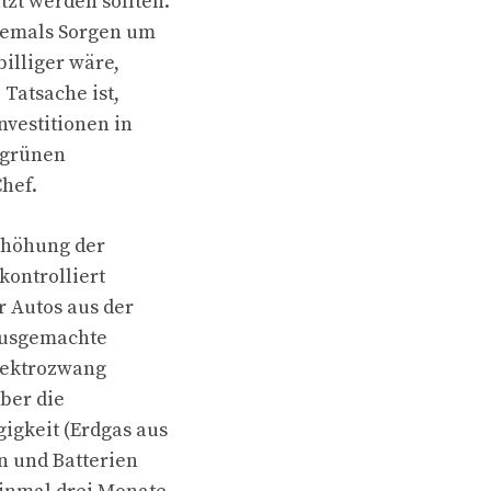
zt werden sollten.
 jemals Sorgen um
illiger wäre,
Tatsache ist,
vestitionen in
 grünen
Chef.
Erhöhung der
kontrolliert
r Autos aus der
hausgemachte
Elektrozwang
ber die
igkeit (Erdgas aus
n und Batterien