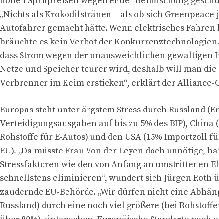
hohen Spritpreisen wegen eFuel-Beimischung geschüt
„Nichts als Krokodilstränen – als ob sich Greenpeace
Autofahrer gemacht hätte. Wenn elektrisches Fahren b
bräuchte es kein Verbot der Konkurrenztechnologien. 
dass Strom wegen der unausweichlichen gewaltigen In
Netze und Speicher teurer wird, deshalb will man die
Verbrenner im Keim ersticken“, erklärt der Alliance-
Europas steht unter ärgstem Stress durch Russland (
Verteidigungsausgaben auf bis zu 5% des BIP), China (
Rohstoffe für E-Autos) und den USA (15% Importzoll fü
EU). „Da müsste Frau Von der Leyen doch unnötige, 
Stressfaktoren wie den von Anfang an umstrittenen 
schnellstens eliminieren“, wundert sich Jürgen Roth ü
zaudernde EU-Behörde. „Wir dürfen nicht eine Abhäng
Russland) durch eine noch viel größere (bei Rohstoffe