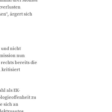
einmal drei Monate
zverlusten
n“, ärgert sich
 und nicht
mmission nun
rechts bereits die
kritisiert
hl als EK-
logieoffenheit zu
e sich an
Elektroautos