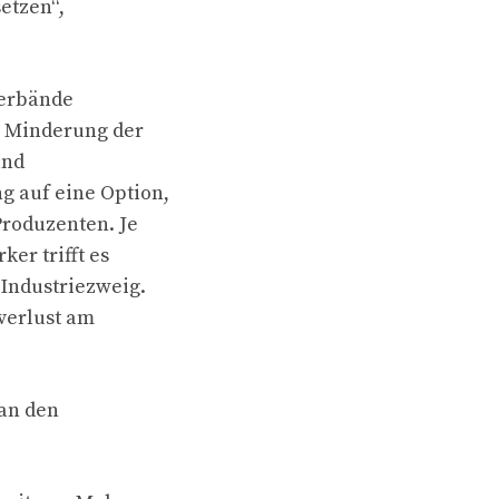
etzen“,
verbände
r Minderung der
und
g auf eine Option,
Produzenten. Je
er trifft es
-Industriezweig.
zverlust am
man den