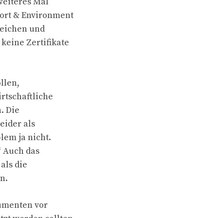
weiteres Mal
port & Environment
reichen und
keine Zertifikate
llen,
rtschaftliche
. Die
eider als
lem ja nicht.
“ Auch das
als die
n.
umenten vor