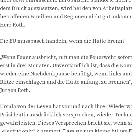
über 80%) eintauschen. Europäische Standorte noch 
dem Druck auszusetzen, wird bei den von Arbeitsplat
betroffenen Familien und Regionen nicht gut ankomme
Herr Roth.
Die EU muss rasch handeln, wenn die Hütte brennt
„Wenn Feuer ausbricht, ruft man die Feuerwehr sofort
erst in drei Monaten. Unverständlich ist, dass die Ko
wieder eine Nachdenkpause benötigt, wenn links und 
Blitze einschlagen und die Hütte anfängt zu brennen“, 
Jürgen Roth.
Ursula von der Leyen hat vor und nach ihrer Wiederwa
Präsidentin ausdrücklich versprochen, wieder Techno
gewährleisten. Dieses Versprechen bricht sie, wenn si
„electric only“ klammert. Dass sie nun kleine billige 